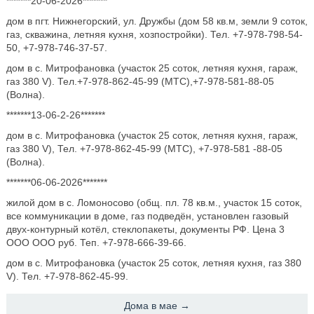
*******20-06-2026*******
дом в пгт. Нижнегорский, ул. Дружбы (дом 58 кв.м, земли 9 соток,
газ, скважина, летняя кухня, хозпостройки). Тел. +7-978-798-54-
50, +7-978-746-37-57.
дом в с. Митрофановка (участок 25 соток, летняя кухня, гараж,
газ 380 V). Тел.+7-978-862-45-99 (МТС),+7-978-581-88-05
(Волна).
*******13-06-2-26*******
дом в с. Митрофановка (участок 25 соток, летняя кухня, гараж,
газ 380 V), Тел. +7-978-862-45-99 (МТС), +7-978-581 -88-05
(Волна).
*******06-06-2026*******
жилой дом в с. Ломоносово (общ. пл. 78 кв.м., участок 15 соток,
все коммуникации в доме, газ подведён, установлен газовый
двух-контурный котёл, стеклопакеты, документы РФ. Цена 3
ООО ООО руб. Теп. +7-978-666-39-66.
дом в с. Митрофановка (участок 25 соток, летняя кухня, газ 380
V). Тел. +7-978-862-45-99.
Дома в мае →