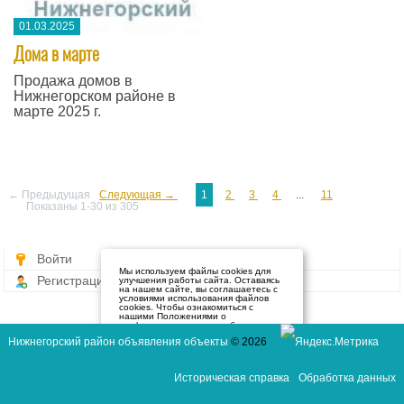
01.03.2025
Дома в марте
Продажа домов в
Нижнегорском районе в
марте 2025 г.
← Предыдущая
Следующая →
1
2
3
4
...
11
Показаны 1-30 из 305
Войти
Мы используем файлы cookies для
Регистрация
улучшения работы сайта. Оставаясь
на нашем сайте, вы соглашаетесь с
условиями использования файлов
cookies. Чтобы ознакомиться с
нашими Положениями о
конфиденциальности и об
использовании файлов cookie,
Нижнегорский район объявления объекты
© 2026
нажмите здесь
.
Я согласен
Историческая справка
Обработка данных