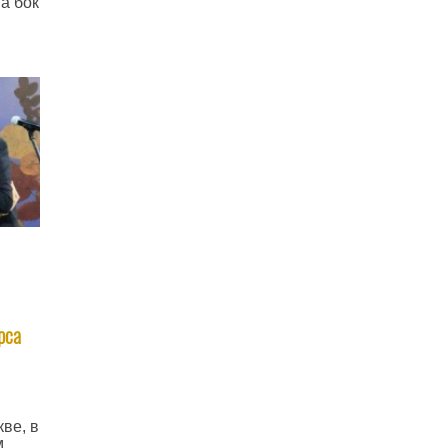
а бок
рса
ве, в
м