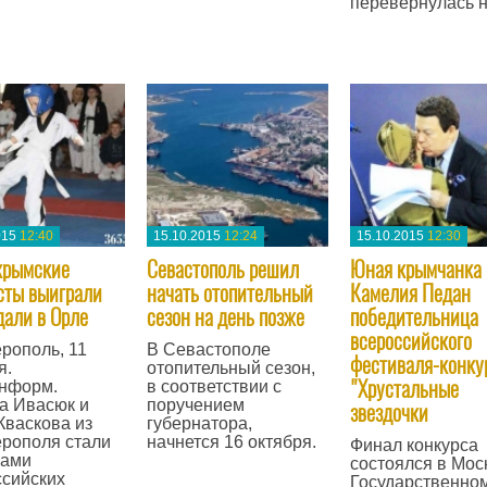
перевернулась н
—
015
12:40
15.10.2015
12:24
15.10.2015
12:30
крымские
Севастополь решил
Юная крымчанка
сты выиграли
начать отопительный
Камелия Педан
дали в Орле
сезон на день позже
победительница
всероссийского
рополь, 11
В Севастополе
фестиваля-конку
я.
отопительный сезон,
"Хрустальные
нформ.
в соответствии с
а Ивасюк и
поручением
звездочки
Кваскова из
губернатора,
рополя стали
начнется 16 октября.
Финал конкурса
рами
состоялся в Моск
—
сийских
Государственно