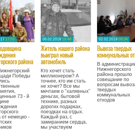
017
17:03
06.02.2018
18:48
02.02.2019
09:34
 годовщина
​Житель нашего района
Вывоза твердых
ждения
выиграл новый
коммунальных от
орского района
автомобиль
В администраци
Нижнегорского
 Нижнегорский
Кто хочет стать
района прошло
ощади Победы
миллионером? А
совещание по
лись
точнее, кто им стать
вопросам вывоз
ственные
не хочет? Все мы
твердых
иятия,
мечтаем о "халявных"
коммунальных
енные 73 - й
деньгах, бытовой
отходов
щине
технике, разных
ождения
дорогих подарках,
—
горского
поездках на отдых.
 от немецко -
Каждый раз, с
тских
замиранием сердца,
чиков
мы участвуем