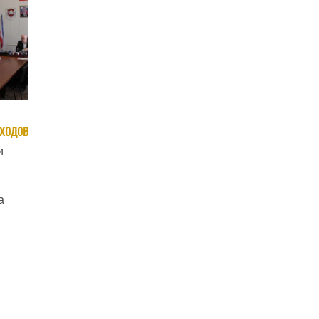
ходов
и
а