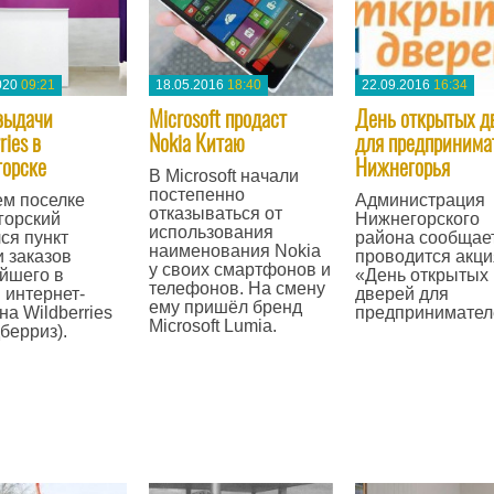
020
09:21
18.05.2016
18:40
22.09.2016
16:34
выдачи
Microsoft продаст
День открытых д
ries в
Nokia Китаю
для предпринима
орске
Нижнегорья
В Microsoft начали
постепенно
м поселке
Администрация
отказываться от
горский
Нижнегорского
использования
ся пункт
района сообщает
наименования Nokia
 заказов
проводится акци
у своих смартфонов и
йшего в
«День открытых
телефонов. На смену
 интернет-
дверей для
ему пришёл бренд
на Wildberries
предпринимател
Microsoft Lumia.
берриз).
—
—