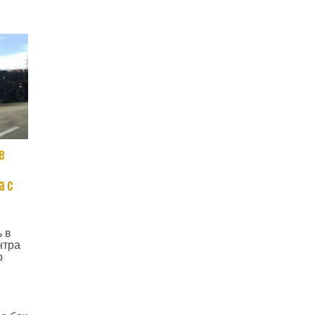
е
а с
 в
нтра
о