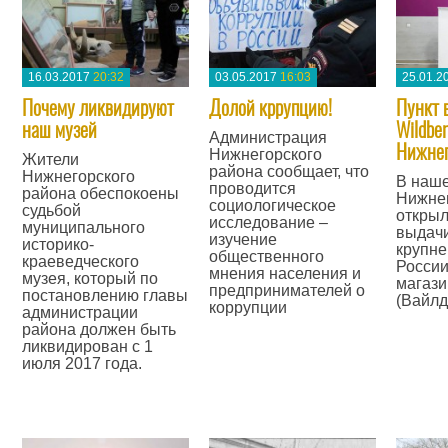
16.03.2017
20:32
03.05.2017
16:03
25.01.2
Почему ликвидируют
Долой кррупцию!
Пункт 
наш музей
Wildber
Администрация
Нижнег
Нижнегорского
Жители
района сообщает, что
Нижнегорского
В наше
проводится
района обеспокоены
Нижне
социологическое
судьбой
открыл
исследование –
муниципального
выдачи
изучение
историко-
крупне
общественного
краеведческого
России
мнения населения и
музея, который по
магази
предпринимателей о
постановлению главы
(Вайлд
коррупции
администрации
—
района должен быть
—
ликвидирован с 1
июля 2017 года.
—