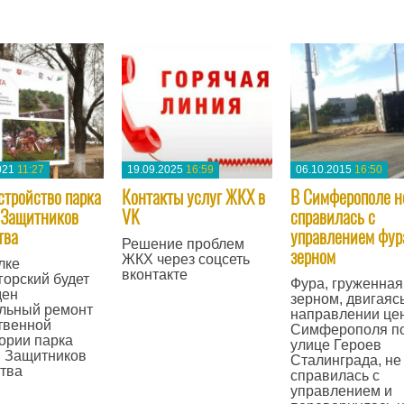
—
021
11:27
19.09.2025
16:59
06.10.2015
16:50
стройство парка
Контакты услуг ЖКХ в
В Симферополе н
 Защитников
VK
справилась с
тва
управлением фур
Решение проблем
зерном
ЖКХ через соцсеть
лке
вконтакте
орский будет
Фура, груженная
ден
зерном, двигаясь
—
льный ремонт
направлении це
твенной
Симферополя п
ории парка
улице Героев
в Защитников
Сталинграда, не
тва
справилась с
управлением и