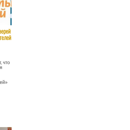
верей
телей
, что
я
ей»