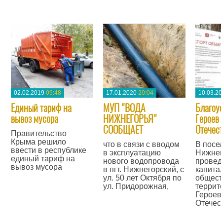
—
02.02.2019
09:48
17.01.2020
20:04
10.03.2
Единый тариф на
МУП "ВОДА
Благоу
вывоз мусора
НИЖНЕГОРЬЯ"
Героев
СООБЩАЕТ
Отечес
Правительство
Крыма решило
что в связи с вводом
В посе
ввести в республике
в эксплуатацию
Нижнег
единый тариф на
нового водопровода
прове
вывоз мусора
в пгт. Нижнегорский, с
капита
ул. 50 лет Октября по
общес
—
ул. Придорожная,
террит
Герое
—
Отечес
—