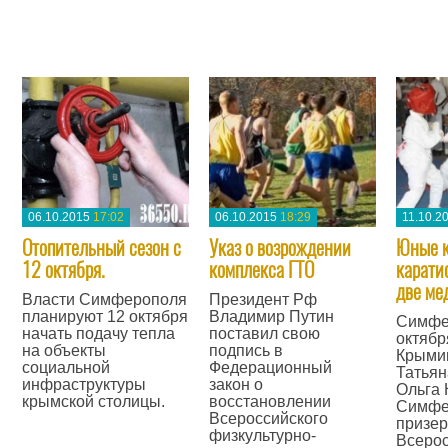
06.10.2015
17:02
06.10.2015
18:29
11.10.2
Отопительный сезон с
Указ о возрождении
Юные 
12 октября.
комплекса ГТО
карати
две ме
Власти Симферополя
Президент Рф
планируют 12 октября
Владимир Путин
Симфе
начать подачу тепла
поставил свою
октябр
на объекты
подпись в
Крыми
социальной
Федерационный
Татьян
инфраструктуры
закон о
Ольга 
крымской столицы.
восстановлении
Симфе
Всероссийского
призе
—
физкультурно-
Всерос