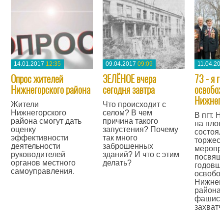
14.01.2017
12:35
09.04.2017
09:09
11.04.2
Опрос жителей
ЗЕЛЁНОЕ вчера
73 - я
Нижнегорского района
сегодня завтра
освобо
Нижнег
Жители
Что происходит с
Нижнегорского
селом? В чем
В пгт.
района смогут дать
причина такого
на пл
оценку
запустения? Почему
состоя
эффективности
так много
торже
деятельности
заброшенных
меропр
руководителей
зданий? И что с этим
посвящ
органов местного
делать?
годов
самоуправления.
освоб
—
Нижне
—
района
фашис
захват