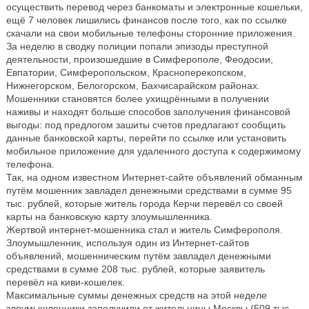
осуществить перевод через банкоматы и электронные кошельки,
ещё 7 человек лишились финансов после того, как по ссылке
скачали на свои мобильные телефоны сторонние приложения.
За неделю в сводку полиции попали эпизоды преступной
деятельности, произошедшие в Симферополе, Феодосии,
Евпатории, Симферопольском, Красноперекопском,
Нижнегорском, Белогорском, Бахчисарайском районах.
Мошенники становятся более ухищрёнными в получении
наживы и находят больше способов заполучения финансовой
выгоды: под предлогом зашиты счетов предлагают сообщить
данные банковской карты, перейти по ссылке или установить
мобильное приложение для удаленного доступа к содержимому
телефона.
Так, на одном известном Интернет-сайте объявлений обманным
путём мошенник завладел денежными средствами в сумме 95
тыс. рублей, которые житель города Керчи перевёл со своей
карты на банковскую карту злоумышленника.
Жертвой интернет-мошенника стал и житель Симферополя.
Злоумышленник, используя один из Интернет-сайтов
объявлений, мошенническим путём завладел денежными
средствами в сумме 208 тыс. рублей, которые заявитель
перевёл на киви-кошелек.
Максимальные суммы денежных средств на этой неделе
злоумышленники заполучили от жительницы Москвы (509 тыс.