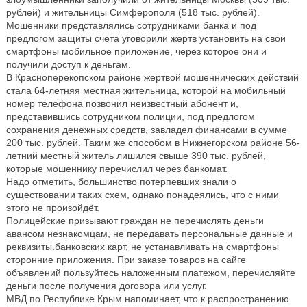
рублей) и жительницы Симферополя (518 тыс. рублей).
Мошенники представлялись сотрудниками банка и под
предлогом защиты счета уговорили жертв установить на свои
смартфоны мобильное приложение, через которое они и
получили доступ к деньгам.
В Красноперекопском районе жертвой мошеннических действий
стала 64-летняя местная жительница, которой на мобильный
номер телефона позвонил неизвестный абонент и,
представившись сотрудником полиции, под предлогом
сохранения денежных средств, завладел финансами в сумме
200 тыс. рублей. Таким же способом в Нижнегорском районе 56-
летний местный житель лишился свыше 390 тыс. рублей,
которые мошеннику перечислил через банкомат.
Надо отметить, большинство потерпевших знали о
существовании таких схем, однако понадеялись, что с ними
этого не произойдёт.
Полицейские призывают граждан не перечислять деньги
авансом незнакомцам, не передавать персональные данные и
реквизиты.банковских карт, не устанавливать на смартфоны
сторонние приложения. При заказе товаров на сайге
объявлений пользуйтесь наложенным платежом, перечисляйте
деньги после получения договора или услуг.
МВД по Республике Крым напоминает, что к распространению