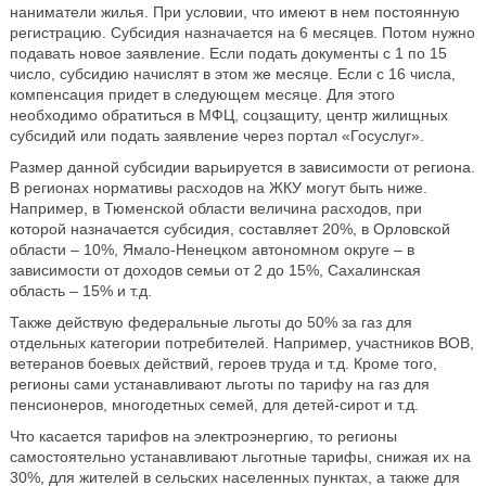
наниматели жилья. При условии, что имеют в нем постоянную
регистрацию. Субсидия назначается на 6 месяцев. Потом нужно
подавать новое заявление. Если подать документы с 1 по 15
число, субсидию начислят в этом же месяце. Если с 16 числа,
компенсация придет в следующем месяце. Для этого
необходимо обратиться в МФЦ, соцзащиту, центр жилищных
субсидий или подать заявление через портал «Госуслуг».
Размер данной субсидии варьируется в зависимости от региона.
В регионах нормативы расходов на ЖКУ могут быть ниже.
Например, в Тюменской области величина расходов, при
которой назначается субсидия, составляет 20%, в Орловской
области – 10%, Ямало-Ненецком автономном округе – в
зависимости от доходов семьи от 2 до 15%, Сахалинская
область – 15% и т.д.
Также действую федеральные льготы до 50% за газ для
отдельных категории потребителей. Например, участников ВОВ,
ветеранов боевых действий, героев труда и т.д. Кроме того,
регионы сами устанавливают льготы по тарифу на газ для
пенсионеров, многодетных семей, для детей-сирот и т.д.
Что касается тарифов на электроэнергию, то регионы
самостоятельно устанавливают льготные тарифы, снижая их на
30%, для жителей в сельских населенных пунктах, а также для