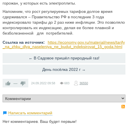
горожан, у которых есть электроплиты.
Напомним, что рост регулируемых тарифов долгое время
сдерживался – Правительство РФ в последние 3 года
индексировало тарифы до 2 раз ниже инфляции. Это позволяло
контролировать их индексацию, делая ее более плавной и
безболезненной для потребителей.
Ссылка на источник:
https://economy.gov.ru/material/news/tarify
_na_zhku_dlya_naseleniya_ne_budut_indeksirovat_15_goda.html
← В Садовое пришёл природный газ!
День посёлка 2022 г →
—
24.09.2022
09:58
683
36550
Написать комментарий
Нет комментариев. Ваш будет первым!