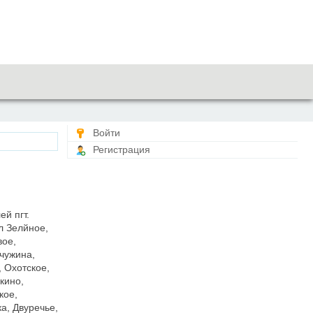
Войти
Регистрация
й пгт.
л Зелйное,
вое,
чужина,
 Охотское,
кино,
кое,
а, Двуречье,