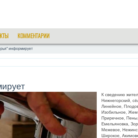
КТЫ
КОММЕНТАРИИ
орья" информирует
мирует
К сведению жителе
Нижнегорский, сё
Линейное, Плодо
Изобильное, Жем
Приречное, Пены,
Емельяновка, Зор
Межевое, Нежинс
Широкое, Акимовк