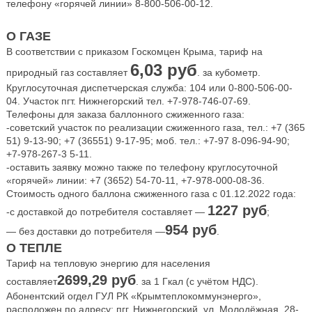
телефону «горячей линии» 8-800-506-00-12.
О ГАЗЕ
В соответствии с приказом Госкомцен Крыма, тариф на
6,03 руб
природный газ составляет
. за кубометр.
Круглосуточная диспетчерская служба: 104 или 0-800-506-00-
04. Участок пгт. Нижнегорский тел. +7-978-746-07-69.
Телефоны для заказа баллонного сжиженного газа:
-советский участок по реализации сжиженного газа, тел.: +7 (365
51) 9-13-90; +7 (36551) 9-17-95; моб. тел.: +7-97 8-096-94-90;
+7-978-267-3 5-11.
-оставить заявку можно также по телефону круглосуточной
«горячей» линии: +7 (3652) 54-70-11, +7-978-000-08-36.
Стоимость одного баллона сжиженного газа с 01.12.2022 года:
1227 руб
-с доставкой до потребителя составляет —
;
954 руб
— без доставки до потребителя —
.
О ТЕПЛЕ
Тариф на тепловую энергию для населения
2699,29 руб
составляет
. за 1 Гкал (с учётом НДС).
Абонентский огдел ГУЛ РК «Крымтеплокоммунэнерго»,
расположен по адресу: пгг. Нижнегорский, ул. Молодёжная, 28-