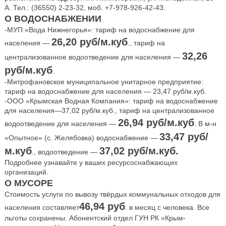
А. Тел.: (36550) 2-23-32, моб. +7-978-926-42-43.
О ВОДОСНАБЖЕНИИ
-МУП «Вода Нижнегорья»: тариф на водоснабжение для
26,20 руб/м.куб
населения —
., тариф на
32,26
централизованное водоотведение для населения —
руб/м.куб
.
-Митрофановское муниципальное унитарное предприятие:
тариф на водоснабжение для населения — 23,47 руб/м.куб.
-ООО «Крымская Водная Компания»: тариф на водоснабжение
для населения—37,02 руб/м.куб., тариф на централизованное
26,94 руб/м.куб
водоотведение для населения —
. В м-н
33,47 руб/
«Опытное» (с. Желябовка) водоснабжение —
м.куб
37,02 руб/м.куб.
., водоотведение —
Подробнее узнавайте у ваших ресурсоснабжающих
организаций.
О МУСОРЕ
Стоимость услуги по вывозу твёрдых коммунальных отходов для
46,94 руб
населения составляет
. в месяц с человека. Все
льготы сохранены. Абонентский отдел ГУН РК «Крым-