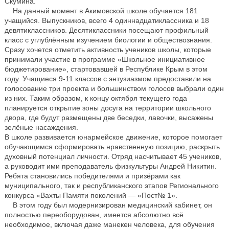
Скумина.
На данный момент в Акимовской школе обучается 181
учащийся. Выпускников, всего 4 одиннадцатиклассника и 18
девятиклассников. Десятиклассники посещают профильный
класс с углублённым изучением биологии и обществознания.
Сразу хочется отметить активность учеников школы, которые
принимали участие в программе «Школьное инициативное
бюджетирование», стартовавшей в Республике Крым в этом
году. Учащиеся 9-11 классов с энтузиазмом предоставили на
голосование три проекта и большинством голосов выбрали один
из них. Таким образом, к концу октября текущего года
планируется открытие зоны досуга на территории школьного
двора, где будут размещены две беседки, лавочки, высажены
зелёные насаждения.
В школе развивается юнармейское движение, которое помогает
обучающимся сформировать нравственную позицию, раскрыть
духовный потенциал личности. Отряд насчитывает 45 учеников,
а руководит ими преподаватель физкультуры Андрей Никитин.
Ребята становились победителями и призёрами как
муниципального, так и республиканского этапов Регионального
конкурса «Вахты Памяти поколений — «Пост№ 1».
В этом году был модернизирован медицинский кабинет, он
полностью переоборудован, имеется абсолютно всё
необходимое, включая даже манекен человека, для обучения