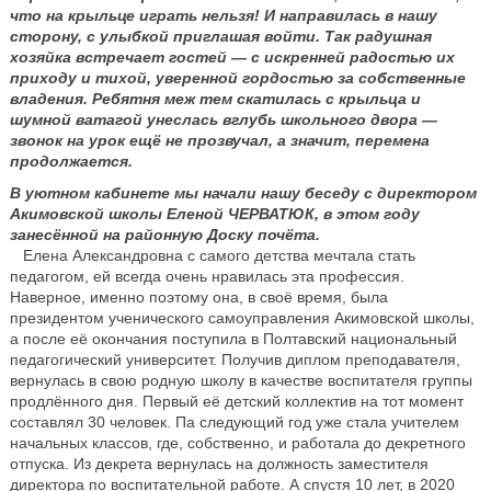
что на крыльце играть нельзя! И направилась в нашу
сторону, с улыбкой приглашая войти. Так радушная
хозяйка встречает гостей — с искренней радостью их
приходу и тихой, уверенной гордостью за собственные
владения. Ребятня меж тем скатилась с крыльца и
шумной ватагой унеслась вглубь школьного двора —
звонок на урок ещё не прозвучал, а значит, перемена
продолжается.
В уютном кабинете мы начали нашу беседу с директором
Акимовской школы Еленой ЧЕРВАТЮК, в этом году
занесённой на районную Доску почёта.
Елена Александровна с самого детства мечтала стать
педагогом, ей всегда очень нравилась эта профессия.
Наверное, именно поэтому она, в своё время, была
президентом ученического самоуправления Акимовской школы,
а после её окончания поступила в Полтавский национальный
педагогический университет. Получив диплом преподавателя,
вернулась в свою родную школу в качестве воспитателя группы
продлённого дня. Первый её детский коллектив на тот момент
составлял 30 человек. Па следующий год уже стала учителем
начальных классов, где, собственно, и работала до декретного
отпуска. Из декрета вернулась на должность заместителя
директора по воспитательной работе. А спустя 10 лет, в 2020