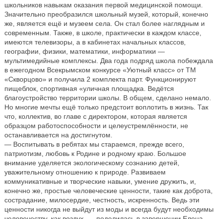
школьников навыкам оказания первой медицинской помощи.
Значительно преобразился школьный музей, который, конечно
же, является ещё и музеем села. Он стал более наглядным и
современным. Также, в школе, практически в каждом классе,
имеются телевизоры, а в кабинетах начальных классов,
географии, физики, математики, информатики —
мультимедийные комплексы. Два года подряд школа побеждала
в ежегодном Всекрымском конкурсе «Уютный класс» от ТМ
«Скворцово» и получила 2 комплекта парт. Функционируют
пищеблок, спортивная «уличная площадка. Ведётся
благоустройство территории школы. В общем, сделано немало.
Но многие мечты ещё только предстоит воплотить в жизнь. Так
что, коллектив, во главе с директором, которая является
образцом работоспособности и целеустремлённости, не
останавливается на достигнутом.
— Воспитывать в ребятах мы стараемся, прежде всего,
патриотизм, любовь к Родине и родному краю. Большое
внимание уделяется экологическому сознанию детей,
уважительному отношению к природе. Развиваем
коммуникативные и творческие навыки, умение дружить, и,
конечно же, простые человеческие ценности, такие как доброта,
сострадание, милосердие, честность, искренность. Ведь эти
ценности никогда не выйдут из моды и всегда будут необходимы
человечеству, как воздух, — поделилась в завершении Елена