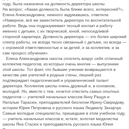
году, была назначена на должность директора школы.
На вопрос: «Какая должность была ближе всего, интересней?»,
Елена Александровна, немного задумавшись, ответила:
«Наверное, всё же заместитель директора по воспитательной
работе. Ведь она подразумевает тесный контакт и работу
именно с детьми, с их творческой, юной, непоседливой
стороной характера. Должность директора — это более широкий
спектр работы, не всегда тесно связанный с детьми, но всегда —
с огромной ответственностью и за детей, и за коллектив, и за
сам процесс обучения».
Елена Александровна смогла сплотить вокруг себя отличный
коллектив педагогов, из которых очень многие — выпускники
этой школы. Тот факт, что бывшие ученики возвращаются в
качестве уже учителей в родные стены, лишний раз
подтверждает педагогический и управленческий талант
директора. Коллектив школы очень дружный и, в основном,
молодой. Но, вместе с тем, хочется отмстить самых опытных
педагогов — учителей начальных классов Анну Ращук и
Наталью Тарасюк, преподавателей биологии Ирину-Свиридову,
истории Юрия Петровича и русского языка Людмилу Захарчук.
Самые молодые специалисты, пришедшие в этом учебном году,
— учитель начальных классов и, кстати, золотая медалистка
школы Яна Стасюк и преподаватель русского языка Юлия