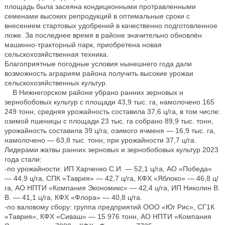
площадь была засеяна кондиционными протравленными
семенами высоких репродукций в оптимальные сроки с
внесением стартовых удобрений в качественно подготовленное
ложе. За последнее время в районе значительно обновлён
машинно-тракторный парк, приобретена новая
сельскохозяйственная техника.
Благоприятные погодные условия нынешнего года дали
возможность аграриям района получить высокие урожаи
сельскохозяйственных культур.
В Нижнегорском районе убрано ранних зерновых н
зернобобовых культур с площади 43,9 тыс. га, намолочено 165
249 тонн, средняя урожайность составила 37,6 ц/га, в том числе:
озимой пшеницы с площади 23 тыс. га собрано 89,9 тыс. тонн,
урожайность составила 39 ц/га; озимого ячменя — 16,9 тыс. га,
намолочено — 63,8 тыс. тонн, при урожайности 37,7 ц/га.
Лидерами жатвы ранних зерновых и зернобобовых культур 2023
года стали:
-по урожайности: ИП Харченко С.И. — 52,1 ц/га, АО «Победа»
— 44,9 ц/ra, СПК «Таврия» — 42,7 ц/га, КФХ «Яблоко» — 46,8 ц/
га, АО НПТИ «Компания Экономикс» — 42,4 ц/га, ИП Николин В.
В. — 41,1 ц/га, КФХ «Флора» — 40,8 ц/га.
-по валовому сбору: группа предприятий ООО «Юг Рис», СГ1К
«Таврия», КФХ «Сиваш» — 15 976 тонн, АО НПТИ «Компания