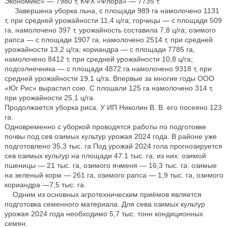
Экономикс» — 7980 т, КФХ «Флора» — 7735 т.
Завершена уборка льна, с площади 989 га намолочено 1131
т, при средней урожайности 11,4 ц/га; горчицы — с площади 509
га, намолочено 397 т, урожайность составила 7,8 ц/га; озимого
рапса — с площади 1907 га, намолочено 2514 т, при средней
урожайности 13,2 ц/га; кориандра — с площади 7785 га,
намолочено 8412 т, при средней урожайности 10,8 ц/га;
подсолнечника — с площади 4872 га намолочено 9318 т, при
средней урожайности 19,1 ц/га. Впервые за многие годы ООО
«Юг Рис» вырастил сою. С плошали 125 га намолочено 314 т,
при урожайности 25,1 ц/га.
Продолжается уборка риса. У ИП Николин В. В. его посеяно 123
га.
Одновременно с уборкой проводятся работы по подготовке
почвы под сев озимых культур урожая 2024 года. В районе уже
подготовлено 35,3 тыс. га Под урожай 2024 гола прогнозируется
сев озимых культур на площади 47.1 тыс. га, из них: озимой
пшеницы — 21 тыс. га, озимого ячменя — 16,3 тыс. га. озимые
на зеленый корм — 261 га, озимого рапса — 1,9 тыс. га, озимого
кориандра —7,5 тыс. га.
Одним из основных агротехническим приёмов является
подготовка семенного материала. Для сева озимых культур
урожая 2024 года необходимо 5,7 тыс. тонн кондиционных
семян.