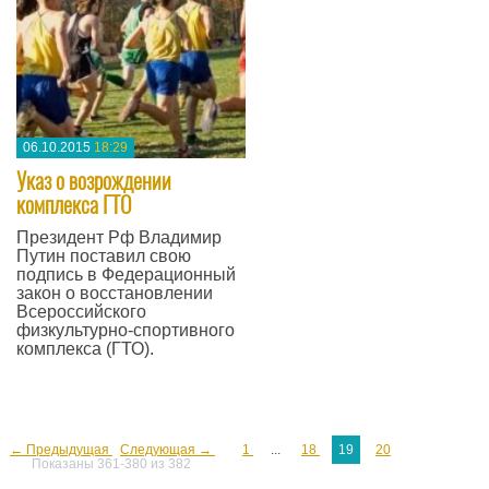
06.10.2015
18:29
Указ о возрождении
комплекса ГТО
Президент Рф Владимир
Путин поставил свою
подпись в Федерационный
закон о восстановлении
Всероссийского
физкультурно-спортивного
комплекса (ГТО).
—
← Предыдущая
Следующая →
1
...
18
19
20
Показаны 361-380 из 382