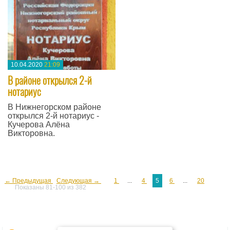
10.04.2020
21:09
В районе открылся 2-й
нотариус
В Нижнегорском районе
открылся 2-й нотариус -
Кучерова Алёна
Викторовна.
—
← Предыдущая
Следующая →
1
...
4
5
6
...
20
Показаны 81-100 из 382