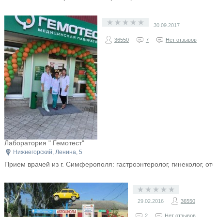
30.09.2017
36550
7
Нет отзывов
​Лаборатория " Гемотест"
Нижнегорский, Ленина, 5
Прием врачей из г. Симферополя: гастроэнтеролог, гинеколог, от
29.02.2016
36550
2
Нет отзывов