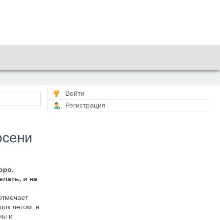
Войти
Регистрация
осени
оро.
лать, и на
отмечает
ок летом, в
ны и