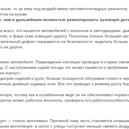
осенью, то за зиму под воздействием противогололедных реагентов
ятна на кузове.
, чем в дальнейшем полностью ремонтировать кузовную дет
 всего, это касается автомобилей с ксеноном и светодиодами: да
чок, и фара хуже освещает дорогу. Поскольку осенью большая час
ачительный дефект сказывается на безопасности: водитель больше 
ь на дороге.
ания автомобиля. Повреждения изоляции проводов и старые свечи
цу. С наступлением сырой погоды это может привести к проблемам
на корпус».
огрев сидений и руля, больше пользуются обогревом стекол и зер
чные дневные ходовые огни. Все это приводит к резкому росту бо
ратора, потому как в ослабленном виде он не обеспечивает норма
ратор может работать вполсилы, проверить его работоспособность
ет — стекла запотевают. Причиной тому часто становятся опавшие
ьная вентиляция: в салон с улицы поступает меньше свежего возду