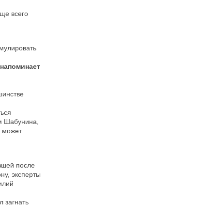
аще всего
умулировать
 напоминает
шинстве
ться
ам Шабунина,
р может
зшей после
ну, эксперты
илий
л загнать