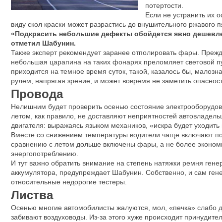
потертости.
Если не устранить их 
виду скол краски может разрастись до внушительного ржавого п
«Подкрасить небольшие дефекты обойдется явно дешевле
отметил Шабунин.
Также эксперт рекомендует заранее отполировать фары. Прежде
небольшая царапина на таких фонарях преломляет световой пу
приходится на темное время суток, такой, казалось бы, малозн
рулем, напрягая зрение, и может вовремя не заметить опасност
Провода
Нелишним будет проверить осенью состояние электрооборудов
летом, как правило, не доставляют неприятностей автовладель
двигателя: выражаясь языком механиков, «искра будет уходить 
Вместе со снижением температуры водители чаще включают под
сравнению с летом дольше включены фары, а не более экономи
энергопотреблению.
И тут важно обратить внимание на степень натяжки ремня гене
аккумулятора, предупреждает Шабунин. Собственно, и сам гене
относительные недорогие тестеры.
Листва
Осенью многие автомобилисты жалуются, мол, «печка» слабо ду
забивают воздуховоды. Из-за этого хуже происходит принудител