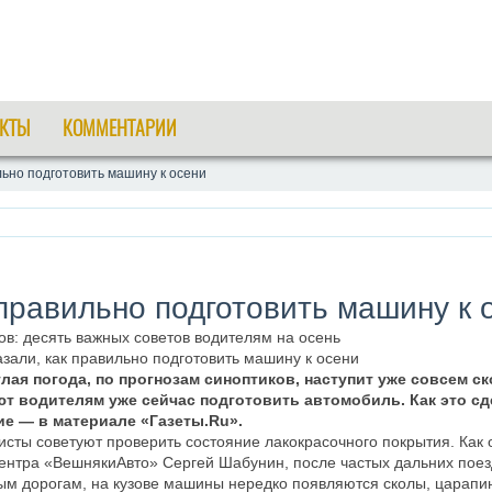
КТЫ
КОММЕНТАРИИ
ьно подготовить машину к осени
правильно подготовить машину к 
ов: десять важных советов водителям на осень
зали, как правильно подготовить машину к осени
ая погода, по прогнозам синоптиков, наступит уже совсем ск
т водителям уже сейчас подготовить автомобиль. Как это сде
ие — в материале «Газеты.Ru».
исты советуют проверить состояние лакокрасочного покрытия. Как 
нтра «ВешнякиАвто» Сергей Шабунин, после частых дальних поезд
вым дорогам, на кузове машины нередко появляются сколы, царапи