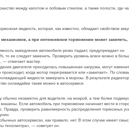
ранство между капотом и лобовым стеклом, а также полости, где ч
мозная жидкость, которая, как известно, обладает свойством акк
механизмов, а при интенсивном торможении может закипеть,
ивность замедления автомобиля резко падает, предупреждает он.
, то ее следует заменить. Проверить уровень влаги можно в боль
, — отмечает мастер.
аждения двигателя приходилась повышенная нагрузка, могут измени
 происходит, когда мотор перегревается или «закипает». По слов
охлаждающей жидкости замерзать в морозы. В результате радиато
тво охлаждайки также можно в автосервисе.
у обычно незаметно для водителя, на мокрой, а тем более подмер
 машины. Если автомобиль при торможении начинает вести в сторо
ис. Правда, проверить равномерность распределения тормозных ус
унин.
бычных автосервисах, как правило, нет. В этом случае имеет смыс
ы техосмотра», — советует он.