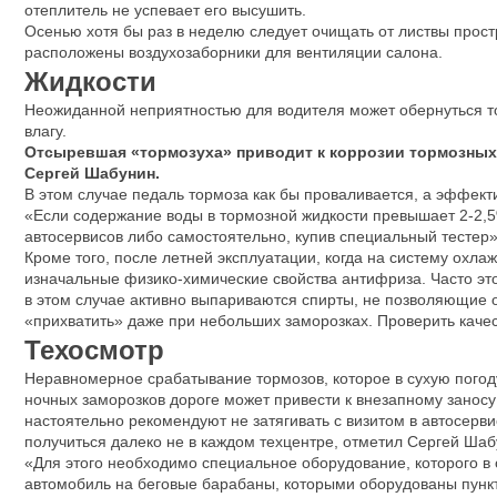
отеплитель не успевает его высушить.
Осенью хотя бы раз в неделю следует очищать от листвы прост
расположены воздухозаборники для вентиляции салона.
Жидкости
Неожиданной неприятностью для водителя может обернуться тор
влагу.
Отсыревшая «тормозуха» приводит к коррозии тормозных 
Сергей Шабунин.
В этом случае педаль тормоза как бы проваливается, а эффект
«Если содержание воды в тормозной жидкости превышает 2-2,5%
автосервисов либо самостоятельно, купив специальный тестер»
Кроме того, после летней эксплуатации, когда на систему охл
изначальные физико-химические свойства антифриза. Часто это
в этом случае активно выпариваются спирты, не позволяющие 
«прихватить» даже при небольших заморозках. Проверить качес
Техосмотр
Неравномерное срабатывание тормозов, которое в сухую погод
ночных заморозков дороге может привести к внезапному заносу
настоятельно рекомендуют не затягивать с визитом в автосерв
получиться далеко не в каждом техцентре, отметил Сергей Шаб
«Для этого необходимо специальное оборудование, которого в о
автомобиль на беговые барабаны, которыми оборудованы пункт