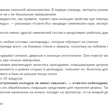
овании сезонной автокосметики. В первую очередь, эксперты реко
все не с ее банальным замерзанием.
идкостях, как правило, теряют свои моющие свойства при темпер
воды», — рассказал «Газете.Ru» кандидат химических наук, эксперт
остях имеют другой химический состав и продолжают работать да
ть любые составы «антидождь», которые образуют на стеклах
режде всего, на боковые стекла и зеркала, поскольку на лобовом 
держат силикон, дверные и оконные уплотнители. Они помогут во
ть при ночных заморозках.
лезкин рекомендует запастись присадками, повышающими цетано
меняется и ровнее сгорает в цилиндрах, поясняет он. Антигели дл
вать в баки не раньше конца осени.
с 10 градусов.
аступления холодов не имеет смысла», — отметил собеседник
ак это обрабатывать покрышки средствами для чернения резины. Та
атном нанесении на колесо попадет на протектор, то на мокрой до
ml