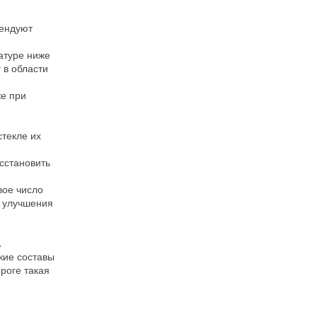
мендуют
атуре ниже
 в области
же при
стекле их
сстановить
вое число
я улучшения
.
кие составы
роге такая