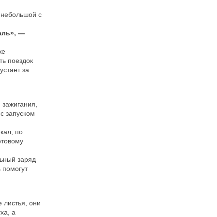
, небольшой с
аль», —
же
ть поездок
устает за
 зажигания,
 с запуском
кал, по
ртовому
льный заряд
 помогут
 листья, они
ха, а