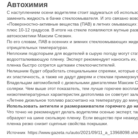
Автохимия
С наступлением осени водителям стоит задуматься об использ
заменить жидкость в бачке стеклоомывателя. И это связано во
«Поверхностно-активные вещества (ПАВ) в летних омывающих ж
плюс 10-12 градусов. В итоге на стекле появляются мутные раз
автокосметики Максим Слезкин.
По его словам, ПАВ в осенних и зимних стеклоомывающих жидк
отрицательных температурах.
Неплохим подспорьем для водителей в сырую погоду могут ста
водоотталкивающую пленку. Эксперт рекомендует наносить их, п
пленка быстро сотрется щетками стеклоочистителей.
Нелишним будет обработать специальными спреями, которые со
их эластичность, а также не дадут дверям и стеклам примерзну
Владельцам автомобилей с дизельными двигателями Максим С
солярки. Чем выше этот показатель, тем лучше горючее воспла
низкотемпературных характеристик дизтоплива он советует зали
«Летнее дизельное топливо рассчитано на температуру до мину
Использовать антигели и размораживатели горючего до н
Что точно не рекомендует делать водителям осенью эксперт, т
образуют на шине скользкую пленку. Если вещество при неаккур
пленка резко снизит сцепные свойства покрышки.
Источник https://www.gazeta.ru/auto/2021/09/11_a_13968098.sht