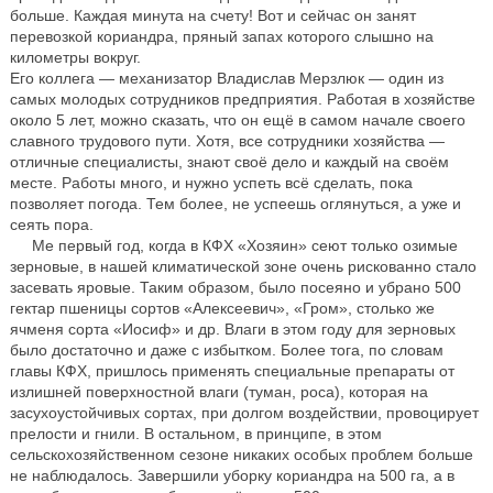
больше. Каждая минута на счету! Вот и сейчас он занят
перевозкой кориандра, пряный запах которого слышно на
километры вокруг.
Его коллега — механизатор Владислав Мерзлюк — один из
самых молодых сотрудников предприятия. Работая в хозяйстве
около 5 лет, можно сказать, что он ещё в самом начале своего
славного трудового пути. Хотя, все сотрудники хозяйства —
отличные специалисты, знают своё дело и каждый на своём
месте. Работы много, и нужно успеть всё сделать, пока
позволяет погода. Тем более, не успеешь оглянуться, а уже и
сеять пора.
Me первый год, когда в КФХ «Хозяин» сеют только озимые
зерновые, в нашей климатической зоне очень рискованно стало
засевать яровые. Таким образом, было посеяно и убрано 500
гектар пшеницы сортов «Алексеевич», «Гром», столько же
ячменя сорта «Иосиф» и др. Влаги в этом году для зерновых
было достаточно и даже с избытком. Более тога, по словам
главы КФХ, пришлось применять специальные препараты от
излишней поверхностной влаги (туман, роса), которая на
засухоустойчивых сортах, при долгом воздействии, провоцирует
прелости и гнили. В остальном, в принципе, в этом
сельскохозяйственном сезоне никаких особых проблем больше
не наблюдалось. Завершили уборку кориандра на 500 га, а в