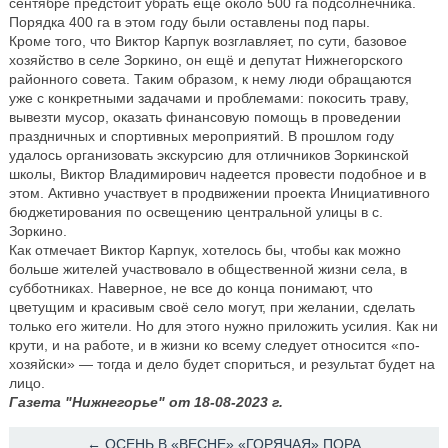
сентябре предстоит убрать ещё около 500 га подсолнечника.
Порядка 400 га в этом году были оставлены под пары.
Кроме того, что Виктор Карпук возглавляет, по сути, базовое
хозяйство в селе Зоркино, он ещё и депутат Нижнегорского
районного совета. Таким образом, к нему люди обращаются
уже с конкретными задачами и проблемами: покосить траву,
вывезти мусор, оказать финансовую помощь в проведении
праздничных и спортивных мероприятий. В прошлом году
удалось организовать экскурсию для отличников Зоркинской
школы, Виктор Владимирович надеется провести подобное и в
этом. Активно участвует в продвижении проекта Инициативного
бюджетирования по освещению центральной улицы в с.
Зоркино.
Как отмечает Виктор Карпук, хотелось бы, чтобы как можно
больше жителей участвовало в общественной жизни села, в
субботниках. Наверное, не все до конца понимают, что
цветущим и красивым своё село могут, при желании, сделать
только его жители. Но для этого нужно приложить усилия. Как ни
крути, и на работе, и в жизни ко всему следует относится «по-
хозяйски» — тогда и дело будет спориться, и результат будет на
лицо.
Газета "Нижнегорье" от 18-08-2023 г.
← ОСЕНЬ В «ВЕСНЕ» «ГОРЯЧАЯ» ПОРА