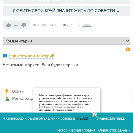
ЛЮБИТЬ СВОИ КРАЙ-ЗНАЧИТ ЖИТЬ ПО СОВЕСТИ →
—
18.08.2023
14:08
737
36550
Написать комментарий
Нет комментариев. Ваш будет первым!
Войти
Мы используем файлы cookies для
Регистрация
улучшения работы сайта. Оставаясь
на нашем сайте, вы соглашаетесь с
условиями использования файлов
cookies. Чтобы ознакомиться с
нашими Положениями о
конфиденциальности и об
использовании файлов cookie,
Нижнегорский район объявления объекты
© 2026
нажмите здесь
.
Я согласен
Историческая справка
Обработка данных