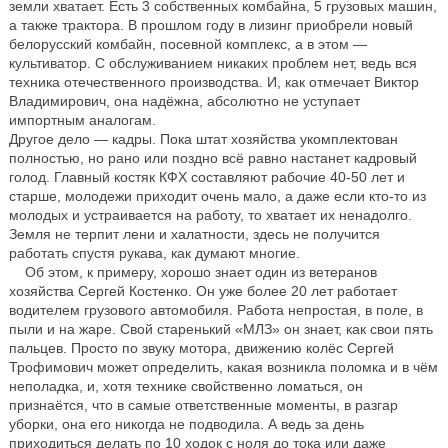
земли хватает. Есть 3 собственных комбайна, 5 грузовых машин,
а также трактора. В прошлом году в лизинг приобрели новый
белорусский комбайн, посевной комплекс, а в этом —
культиватор. С обслуживанием никаких проблем нет, ведь вся
техника отечественного производства. И, как отмечает Виктор
Владимирович, она надёжна, абсолютно не уступает
импортным аналогам.
Другое дело — кадры. Пока штат хозяйства укомплектован
полностью, но рано или поздно всё равно настанет кадровый
голод. Главный костяк КФХ составляют рабочие 40-50 лет и
старше, молодежи приходит очень мало, а даже если кто-то из
молодых и устраивается на работу, то хватает их ненадолго.
Земля не терпит лени и халатности, здесь не получится
работать спустя рукава, как думают многие.
Об этом, к примеру, хорошо знает один из ветеранов
хозяйства Сергей Костенко. Он уже более 20 лет работает
водителем грузового автомобиля. Работа непростая, в поле, в
пыли и на жаре. Свой старенький «МЛЗ» он знает, как свои пять
пальцев. Просто по звуку мотора, движению колёс Сергей
Трофимович может определить, какая возникла поломка и в чём
неполадка, и, хотя технике свойственно ломаться, он
признаётся, что в самые ответственные моменты, в разгар
уборки, она его никогда не подводила. А ведь за день
приходиться делать по 10 ходок с ноля до тока или даже