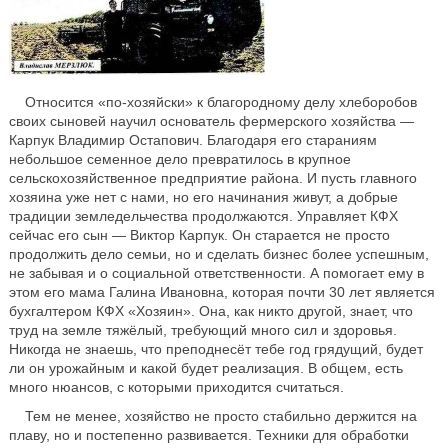
Относится «по-хозяйски» к благородному делу хлеборобов
своих сыновей научил основатель фермерского хозяйства —
Карпук Владимир Остапович. Благодаря его стараниям
небольшое семенное дело превратилось в крупное
сельскохозяйственное предприятие района. И пусть главного
хозяина уже нет с нами, но его начинания живут, а добрые
традиции земледельчества продолжаются. Управляет КФХ
сейчас его сын — Виктор Карпук. Он старается не просто
продолжить дело семьи, но и сделать бизнес более успешным,
не забывая и о социальной ответственности. А помогает ему в
этом его мама Галина Ивановна, которая почти 30 лет является
бухгалтером КФХ «Хозяин». Она, как никто другой, знает, что
труд на земле тяжёлый, требующий много сил и здоровья.
Никогда не знаешь, что преподнесёт тебе год грядущий, будет
ли он урожайным и какой будет реализация. В общем, есть
много нюансов, с которыми приходится считаться.
Тем не менее, хозяйство не просто стабильно держится на
плаву, но и постепенно развивается. Техники для обработки