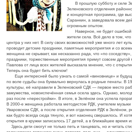
В прошлую субботу и селе Зелё
Зеленовского отделения районно
и концертная программа, где вы
Саранкин, а заведовала всем де
огромным опытом.
Наверное, не будет ошибкой ска
жители села. Всё дело в том, что
центра у них нет. В силу своих возможностей уже много лет к
проводит детские праздники, памятные мероприятия и со всем
женщина не скрывает, как несказанно рада, что «по соседству»,
праздники, торжественные мероприятия примут совсем другой
Павлова от лица всех жителей высказала мнение, что с открытие
Теперь она будет бить ключом!
Еще интересней было узнать о самой «виновнице» и будущей 
по воле судьбы она буквально вернулась в родные пенаты. В 1
культуры, её направили в Зеленовский СДК — первое место рабо
замужества, новоиспечённая семья осела здесь. Однако, молод
раз после «перестройки». В итоге, в Зелёном она успела прорабо
В 2000-е женщина работала методистом РДК, учителем музыки
Уваровском СДК, а после открытия отделения РДК в Зелёном, р
как будто всегда сюда тянуло, и вот наконец свершилось. И хот
открытия в кружки записалось 17 детей, а в ближайшее время и
Здесь дети смогут не только петь и танцевать, но и читать стих