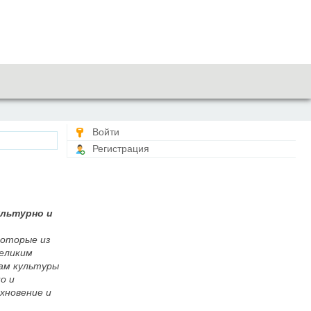
Войти
Регистрация
ультурно и
которые из
великим
ам культуры
о и
хновение и