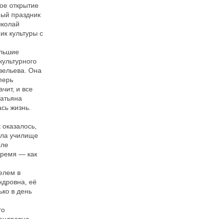
ое открытие
ный праздник
иколай
ик культуры с
ольшие
 культурного
вельева. Она
перь
чит, и все
Татьяна
ась жизнь.
 оказалось,
ила училище
сле
время — как
елем в
ндровна, её
ько в день
то