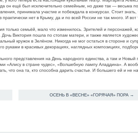
, у кого теперь есть настоящий кукольный театр. Маргарита Алек
огда он ещё был исключительно семейным, но даже так — весьма п
ления, принимала участие и побеждала в конкурсах. Стоит знать, 
 практически нет в Крыму, да и по всей России не так много. И вот
я только семьёй, мало что изменилось. Зрителей и персонажей, к
м. Дочь Виктория пошла по стопам матери, и также является худож
альный кружок в Зелёном. Никогда не мог остаться в стороне и суп
о руками в красивых декорациях, наглядных композициях, подбор
ого представления на День народного единства, а там и Новый г
ьми «Алису в стране чудес», «Волшебную лампу Аладдина». А вооб
ь, что она та, кто способна дарить счастье. И большего ей и не н
ОСЕНЬ В «ВЕСНЕ» «ГОРЯЧАЯ» ПОРА →