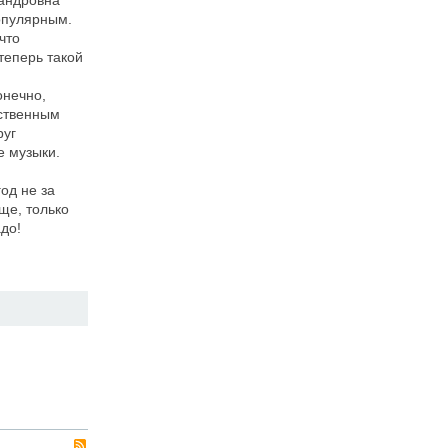
сандровна
опулярным.
что
 теперь такой
онечно,
ественным
руг
е музыки.
од не за
ще, только
адо!