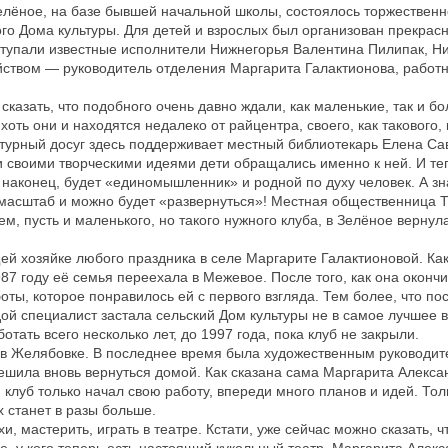
ное, на базе бывшей начальной школы, состоялось торжественн
го Дома культуры. Для детей и взрослых был организован прекрас
ступали известные исполнители Нижнегорья Валентина Пилипак, Н
йством — руководитель отделения Маргарита Галактионова, работн
зать, что подобного очень давно ждали, как маленькие, так и б
 хоть они и находятся недалеко от райцентра, своего, как такового,
ультурный досуг здесь поддерживает местный библиотекарь Елена Са
и своими творческими идеями дети обращались именно к ней. И те
 наконец, будет «единомышленник» и родной по духу человек. А зна
 масштаб и можно будет «развернуться»! Местная общественница 
м, пусть и маленького, но такого нужного клуба, в Зелёное вернул
хозяйке любого праздника в селе Маргарите Галактионовой. Как
987 году её семья переехала в Межевое. После того, как она оконч
ты, которое понравилось ей с первого взгляда. Тем более, что по
ой специалист застала сельский Дом культуры не в самое лучшее 
тать всего несколько лет, до 1997 года, пока клуб не закрыли.
 в Желябовке. В последнее время была художественным руководит
ешила вновь вернуться домой. Как сказана сама Маргарита Алекса
я клуб только начал свою работу, впереди много планов и идей. Тол
х станет в разы больше.
и, мастерить, играть в театре. Кстати, уже сейчас можно сказать, ч