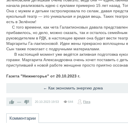
зеленовским детишкам очень повезло, ведь они — единственные
начала реализовать идею с куклами примерно 15 лет назад. Т
Она с мужем и детьми гастролировала по селам, давая представ
кукольный театр — это уникальная и редкая вещь. Таких театров
есть в Зелёном!
С того времени, как чета Галактионовых давала представлени
прибавилось, но дело, можно сказать, так и осталось семейны
руководителем в РДК, в настоящее время она будет вести театр
Маргариты Га-лактионовой. Идеи жены прекрасно воплощены ег
Сын также помогает с подручными материалами.
В настоящий момент уже ведётся активная подготовка кукольн
горами. Маргарита Александровна очень хочет поставить с дет
приступившей к новой работе женщине просто приятно осознават
Газета "Нижнегорье" от 20.10.2023 г.
← Как экономить энергию дома
—
20.10.2023
19:53
644
Flora
Комментарии