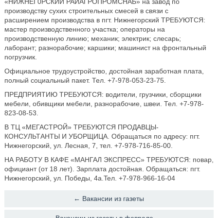
«НИЖНЕГ0РСКИЙ РАЙАГРОПРОМСНАБ» на завод по
производству сухих строительных смесей в связи с
расширением производства в пгт. Нижнегорский ТРЕБУЮТСЯ:
мастер производственного участка; операторы на
производственную линию; механик; электрик; слесарь;
лаборант; разнорабочие; каршики; машинист на фронтальный
noгрузчик.
Официальное трудоустройство, достойная заработная плата,
полный социальный пакет. Тел. +7-978-053-23-75.
ПРЕДПРИЯТИЮ ТРЕБУЮТСЯ: водители, грузчики, сборщики
мебели, обивщики мебели, разнорабочие, швеи. Тел. +7-978-
823-08-53.
В ТЦ «МЕГАСТРОЙ» ТРЕБУЮТСЯ ПРОДАВЦЫ-
КОНСУЛЬТАНТЫ И УБОРЩИЦА. Обращаться по адресу: пгт.
Нижнегорский, ул. Лесная, 7, тел. +7-978-716-85-00.
НА РАБОТУ В КАФЕ «МАНГАЛ ЭКСПРЕСС» ТРЕБУЮТСЯ: повар,
официант (от 18 лет). Зарплата достойная. Обращаться: пгт.
Нижнегорский, ул. Победы, 4а.Teл. +7-978-966-16-04
← Вакансии из газеты