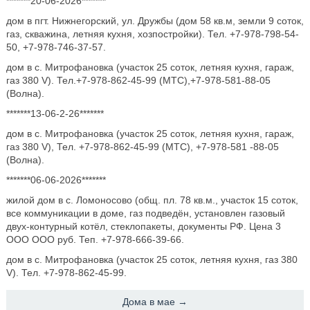
*******20-06-2026*******
дом в пгт. Нижнегорский, ул. Дружбы (дом 58 кв.м, земли 9 соток,
газ, скважина, летняя кухня, хозпостройки). Тел. +7-978-798-54-
50, +7-978-746-37-57.
дом в с. Митрофановка (участок 25 соток, летняя кухня, гараж,
газ 380 V). Тел.+7-978-862-45-99 (МТС),+7-978-581-88-05
(Волна).
*******13-06-2-26*******
дом в с. Митрофановка (участок 25 соток, летняя кухня, гараж,
газ 380 V), Тел. +7-978-862-45-99 (МТС), +7-978-581 -88-05
(Волна).
*******06-06-2026*******
жилой дом в с. Ломоносово (общ. пл. 78 кв.м., участок 15 соток,
все коммуникации в доме, газ подведён, установлен газовый
двух-контурный котёл, стеклопакеты, документы РФ. Цена 3
ООО ООО руб. Теп. +7-978-666-39-66.
дом в с. Митрофановка (участок 25 соток, летняя кухня, газ 380
V). Тел. +7-978-862-45-99.
Дома в мае →