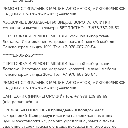
*******20-06-2026*******
РЕМОНТ СТИРАЛЬНЫХ МАШИН-АВТОМАТОВ, МИКР0В0ЛН0В0К
НА ДОМУ. +7-978-78-95-989 (Анатолий)
АЗОВСКИЕ ЕВР03АБ0РЫ 50 ВИДОВ. ВОРОТА. КАЛИТКИ.
Установка и выезд на замеры БЕСПЛАТНО. +7-978-737-26-50.
ПЕРЕТЯЖКА И РЕМОНТ МЕБЕЛИ Большой выбор ткани.
Доставка. Изготовление матрасов, роватей, мягкой мебели.
Пенсионерам скидка 10%. Тел. +7-978-687-20-54.
*******13-06-2-26*******
ПЕРЕТЯЖКА И РЕМОНТ МЕБЕЛИ Большой выбор ткани.
Доставка. Изготовление матрасов, кроватей, мягкой мебели.
Пенсионерам скидка 10%. Тел. +7-978-687-20-54,
РЕМОНТ СТИРАЛЬНЫХ МАШИН-АВТОМАТОВ, МИКР0В0ЛН0В0К
НА ДОМУ. +7-978-78-95-989 (Анатолий)
САНТЕХНИК (НИЖНЕГОРСКИЙ) Тел. +7-978-109-89-69
(telegram/max/mts)
ПРЕДЛАГАЮ ПОМОЩЬ в приведении в порядок мест
захоронений. Если разрушился или наклонился памятник,
нужны восстановление, ремонт, укрепление, замена плитки,
удаление старой краски с ограды, покраска и многое другое.