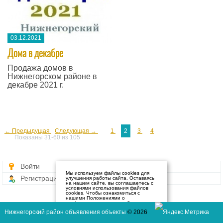
03.12.2021
Дома в декабре
Продажа домов в
Нижнегорском районе в
декабре 2021 г.
← Предыдущая
Следующая →
1
2
3
4
Показаны 31-60 из 105
Войти
Мы используем файлы cookies для
Регистрация
улучшения работы сайта. Оставаясь
на нашем сайте, вы соглашаетесь с
условиями использования файлов
cookies. Чтобы ознакомиться с
нашими Положениями о
конфиденциальности и об
использовании файлов cookie,
Нижнегорский район объявления объекты
© 2026
нажмите здесь
.
Я согласен