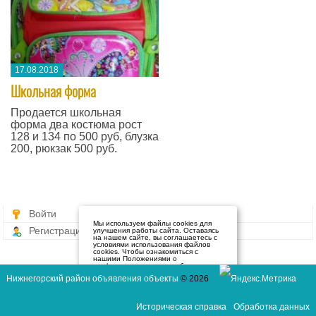
17.08.2018
​Школьная форма
Продается школьная
форма два костюма рост
128 и 134 по 500 руб, блузка
200, рюкзак 500 руб.
Войти
Мы используем файлы cookies для
Регистрация
улучшения работы сайта. Оставаясь
на нашем сайте, вы соглашаетесь с
условиями использования файлов
cookies. Чтобы ознакомиться с
нашими Положениями о
конфиденциальности и об
использовании файлов cookie,
Нижнегорский район объявления объекты
© 2026
нажмите здесь
.
Я согласен
Историческая справка
Обработка данных