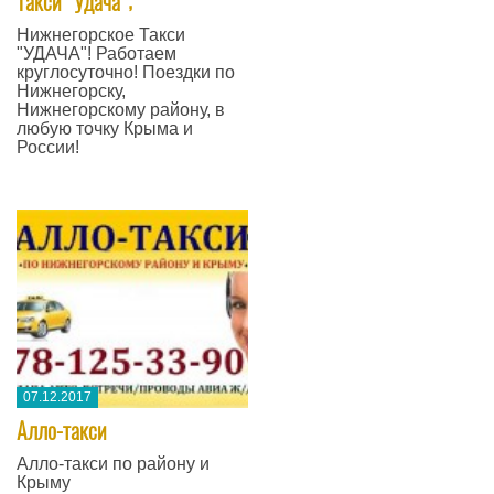
​Такси "Удача";
Нижнегорское Такси
"УДАЧА"! Работаем
круглосуточно! Поездки по
Нижнегорску,
Нижнегорскому району, в
любую точку Крыма и
России!
07.12.2017
​Алло-такси
​Алло-такси​ по району и
Крыму