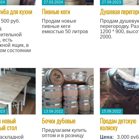
024
27.03.2024
27.09.2023
умба для кухни
​Пивные кеги
Душевая перегор
500 руб.
Продам новые
Продам душеву
пивные кеги
перегородку. Ра
й
емкостью 50 литров
1200 * 900, высо
нительной
2000.
, есть
ной ящик, в
ом состоянии
023
13.09.2022
15.08.2022
 новый
​Бочки дубовые
​Продам детскую
ый стол
коляску
Предлагаем купить
оптом и в розницу
аскладной
Цена:
3.000 руб