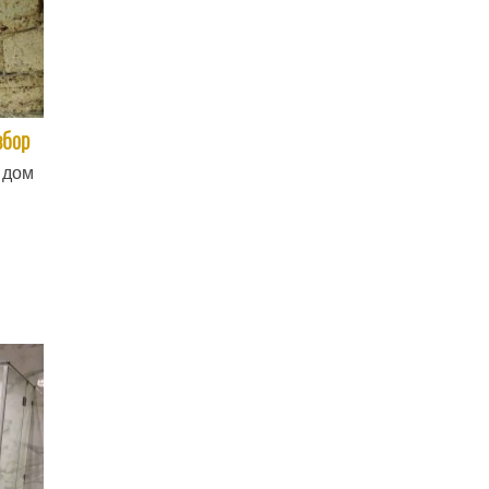
збор
 дом