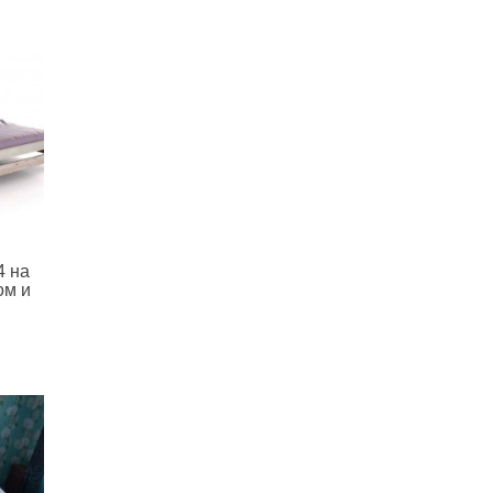
4 на
ом и