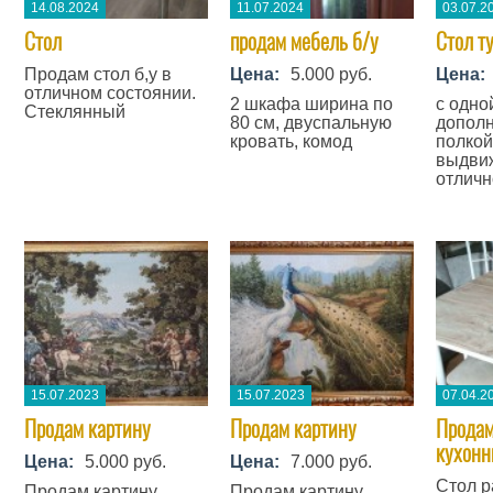
14.08.2024
11.07.2024
03.07.2
Стол
продам мебель б/у
Стол т
Продам стол б,у в
Цена:
5.000 руб.
Цена:
отличном состоянии.
2 шкафа ширина по
с одно
Стеклянный
80 см, двуспальную
допол
кровать, комод
полкой
выдвиж
отличн
15.07.2023
15.07.2023
07.04.2
Продам картину
Продам картину
Продам
кухонн
Цена:
5.000 руб.
Цена:
7.000 руб.
Cтол р
​Продам картину
Продам картину