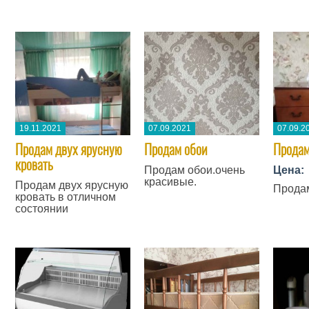
19.11.2021
07.09.2021
07.09.2
Продам двух ярусную
​Продам обои
​Прода
кровать
Продам обои.очень
Цена:
красивые.
Продам двух ярусную
Продам
кровать в отличном
состоянии