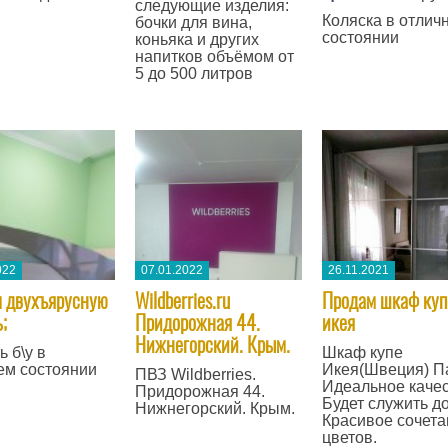
следующие изделия:
Коляска в отлич
бочки для вина,
состоянии
коньяка и других
напитков объёмом от
5 до 500 литров
022
07.01.2022
26.11.2021
 двухъярусную
Wildberries.ru
Продам шкаф куп
;
Придорожная 44.
икея
Нижнегорский. Крым.
ь б\у в
Шкаф купе
ем состоянии
Икея(Швеция) Па
ПВЗ Wildberries.
Идеальное качес
Придорожная 44.
Будет служить до
Нижнегорский. Крым.
Красивое сочета
цветов.