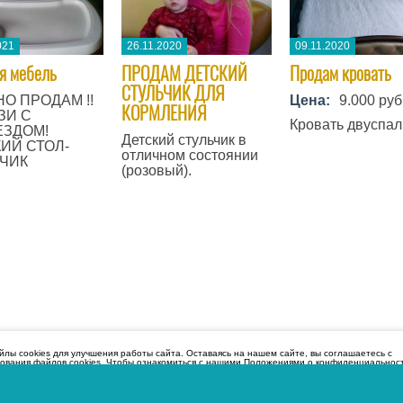
021
26.11.2020
09.11.2020
ая мебель
​ПРОДАМ ДЕТСКИЙ
Продам кровать
СТУЛЬЧИК ДЛЯ
О ПРОДАМ !!
Цена:
9.000 руб
КОРМЛЕНИЯ
ЗИ С
Кровать двуспал
ЕЗДОМ!
Детский стульчик в
ИЙ СТОЛ-
отличном состоянии
ЧИК
(розовый).
лы cookies для улучшения работы сайта. Оставаясь на нашем сайте, вы соглашаетесь с
зования файлов cookies. Чтобы ознакомиться с нашими Положениями о конфиденциальнос
и файлов cookie,
нажмите здесь
.