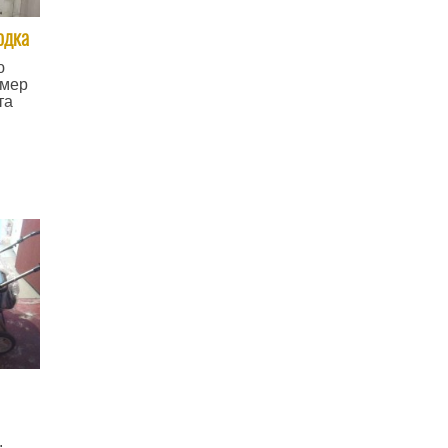
одка
ю
змер
та
.