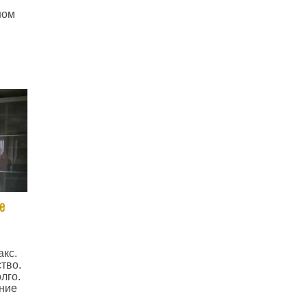
ном
е
кс.
тво.
лго.
ние