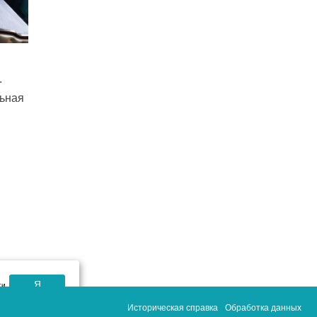
.
ьная
Я
ти
согласен
Историческая справка
Обработка данных