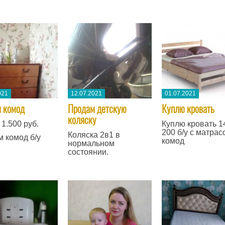
021
12.07.2021
01.07.2021
м комод
Продам детскую
Куплю кровать
коляску
1.500 руб.
Куплю кровать 1
200 б/у с матрас
Коляска 2в1 в
 комод б/у
комод
нормальном
состоянии.