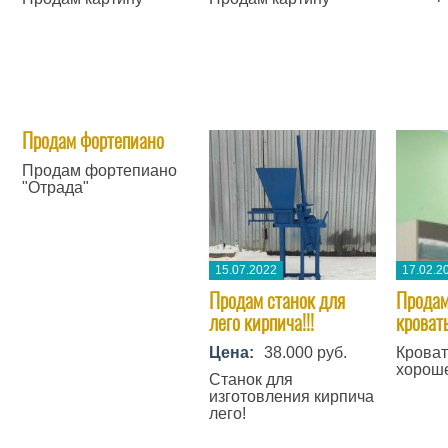
Продам фортепиано
Продам фортепиано
"Отрада"
15.07.2022
17.02.2
​Продам станок для
Продам
лего кирпича!!!
кровать
Цена:
38.000 руб.
Кроват
хорош
Станок для
изготовления кирпича
лего!