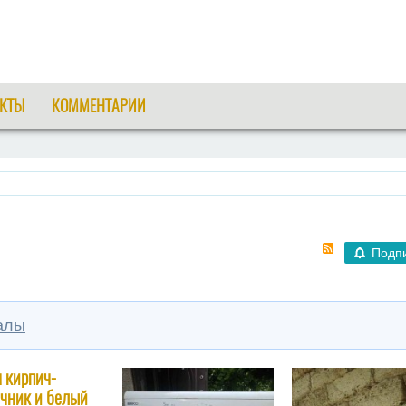
КТЫ
КОММЕНТАРИИ
Подп
алы
 кирпич-
чник и белый