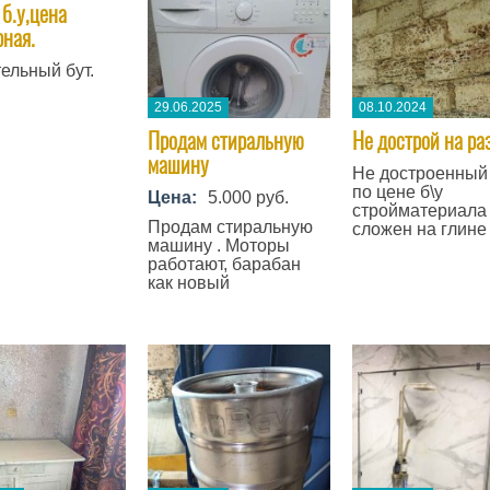
 б.у,цена
рная.
ельный бут.
29.06.2025
08.10.2024
Продам стиральную
​Не дострой на ра
машину
Не достроенный
по цене б\у
Цена:
5.000 руб.
стройматериала
Продам стиральную
сложен на глине
машину . Моторы
работают, барабан
как новый