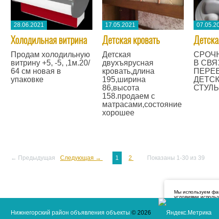
28.06.2021
17.05.2021
07.05.2
Холодильная витрина
​Детская кровать
​Детск
Продам холодильную
Детская
СРОЧН
витрину +5, -5, ,1м.20/
двухъярусная
В СВЯ
64 см новая в
кровать,длина
ПЕРЕ
упаковке
195,ширина
ДЕТСК
86,высота
СТУЛЬ
158.продаем с
матрасами,состояние
хорошее
← Предыдущая
Следующая →
1
2
Показаны 1-30 из 39
Мы используем фай
условиями исполь
и об использовани
Нижнегорский район объявления объекты
© 2026