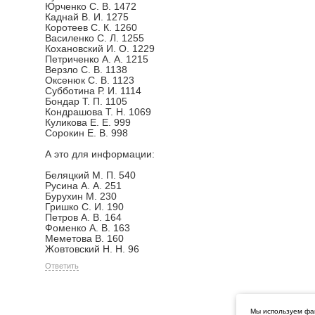
Юрченко С. В. 1472
Каднай В. И. 1275
Коротеев С. К. 1260
Василенко С. Л. 1255
Кохановский И. О. 1229
Петриченко А. А. 1215
Верзло С. В. 1138
Оксенюк С. В. 1123
Субботина Р. И. 1114
Бондар Т. П. 1105
Кондрашова Т. Н. 1069
Куликова Е. Е. 999
Сорокин Е. В. 998
А это для информации:
Беляцкий М. П. 540
Русина А. А. 251
Бурухин М. 230
Гришко С. И. 190
Петров А. В. 164
Фоменко А. В. 163
Меметова В. 160
Жовтовский Н. Н. 96
Ответить
Мы используем фай