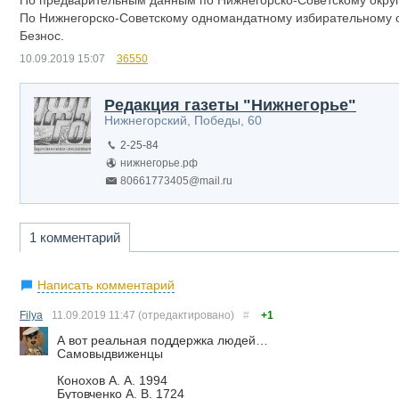
По предварительным данным по Нижнегорско-Советскому округ
По Нижнегорско-Советскому одномандатному избирательному о
Безнос.
10.09.2019
15:07
36550
Редакция газеты "Нижнегорье"
Нижнегорский, Победы, 60
2-25-84
нижнегорье.рф
80661773405@mail.ru
1 комментарий
Написать комментарий
Filya
11.09.2019
11:47
(отредактировано)
#
+1
А вот реальная поддержка людей…
Самовыдвиженцы
Конохов А. А. 1994
Бутовченко А. В. 1724