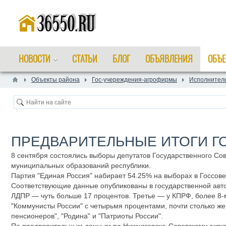
НОВОСТИ
СТАТЬИ
БЛОГ
ОБЪЯВЛЕНИЯ
ОБЪЕ
Объекты района
Гос-учереждения-агрофирмы
Исполнитель
ПРЕДВАРИТЕЛЬНЫЕ ИТОГИ Г
8 сентября состоялись выборы депутатов Государственного Со
муниципальных образований республики.
Партия "Единая Россия" набирает 54.25% на выборах в Госсов
Соответствующие данные опубликованы в государственной авт
ЛДПР — чуть больше 17 процентов. Третье — у КПРФ, более 8-
"Коммунисты России" с четырьмя процентами, почти столько ж
пенсионеров", "Родина" и "Патриоты России".