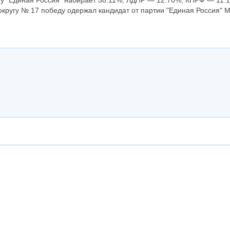
у "Единая Россия" набирает 58.11%, ЛДПР — 12.70%, КПРФ — 11.
кругу № 17 победу одержал кандидат от партии "Единая Россия" 