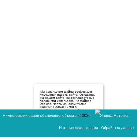
Мы используем файлы cookies для
улучшения работы сайта. Оставаясь
на нашем сайте, вы соглашаетесь с
условиями использования файлов
cookies. Чтобы ознакомиться с
нашими Положениями о
конфиденциальности и об
использовании файлов cookie,
Нижнегорский район объявления объекты
© 2026
нажмите здесь
.
Я согласен
Историческая справка
Обработка данных