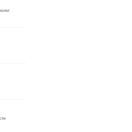
колог
сти