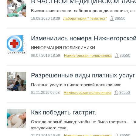
В ЧАСТНОЙ МЕДИЦИНСКОЙ ЛАБ
Высококачественная лабораторная диагностика, а т
18.08.2020
18:39
​Лаборатория " Гемотест"
36550
Изменились номера Нижнегорской
ИНФОРМАЦИЯ ПОЛИКЛИНИКИ
09.07.2019
18:59
Нижнегорская поликлиника
36550
Разрешенные виды платных услуг
Платные услуги в нижнегорской поликлинике
01.11.2016
09:08
Нижнегорская поликлиника
36550
Как победить гастрит.
Отсюда первый вывод: чтобы не было гастрита — на
желудочного сока.
21.02.2016
16:48
Нижнегорская поликлиника
36550