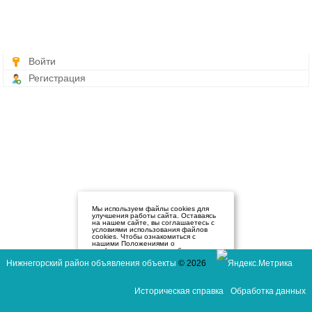
Войти
Регистрация
Мы используем файлы cookies для
улучшения работы сайта. Оставаясь
на нашем сайте, вы соглашаетесь с
условиями использования файлов
cookies. Чтобы ознакомиться с
нашими Положениями о
конфиденциальности и об
использовании файлов cookie,
Нижнегорский район объявления объекты
© 2026
нажмите здесь
.
Я согласен
Историческая справка
Обработка данных