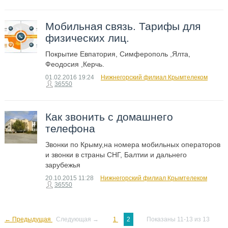
Мобильная связь. Тарифы для
физических лиц.
Покрытие Евпатория, Симферополь ,Ялта,
Феодосия ,Керчь.
01.02.2016
19:24
Нижнегорский филиал Крымтелеком
36550
Как звонить с домашнего
телефона
Звонки по Крыму,на номера мобильных операторов
и звонки в страны СНГ, Балтии и дальнего
зарубежья
20.10.2015
11:28
Нижнегорский филиал Крымтелеком
36550
← Предыдущая
Следующая →
1
2
Показаны 11-13 из 13