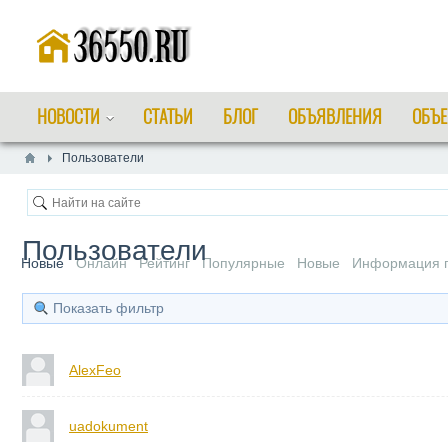
НОВОСТИ
СТАТЬИ
БЛОГ
ОБЪЯВЛЕНИЯ
ОБЪЕ
Пользователи
Пользователи
Новые
Онлайн
Рейтинг
Популярные
Новые
Информация п
Показать фильтр
AlexFeo
uadokument