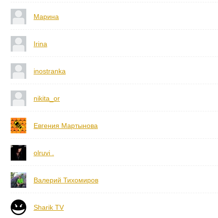
Марина
Irina
inostranka
nikita_or
Евгения Мартынова
olruvi .
Валерий Тихомиров
Sharik TV