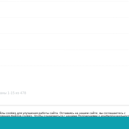
аны 1-15 из 478
лы cookies для улучшения работы сайта. Оставаясь на нашем сайте, вы соглашаетесь с
зования файлов cookies. Чтобы ознакомиться с нашими Положениями о конфиденциальнос
и файлов cookie,
нажмите здесь
.