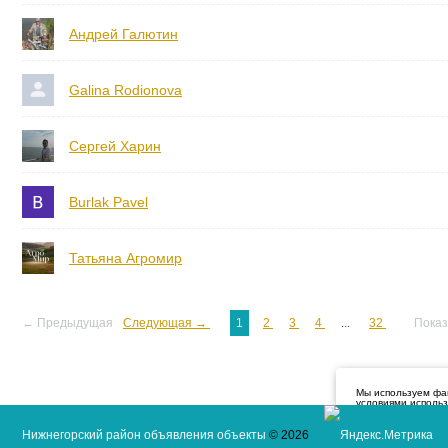
Андрей Галютин
Galina Rodionova
Сергей Харин
Burlak Pavel
Татьяна Агромир
← Предыдущая
Следующая →
1
2
3
4
...
32
Показ
Мы используем фай
условиями исполь
и об использовани
Нижнегорский район объявления объекты
© 2026