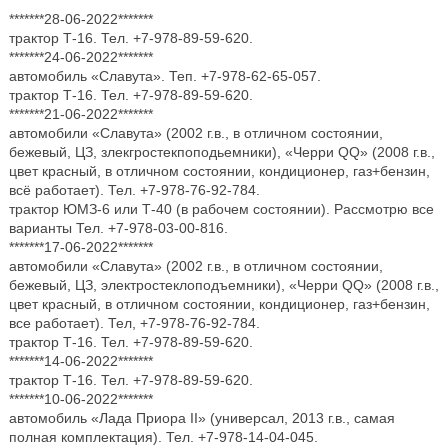
*******28-06-2022*******
трактор Т-16. Тел. +7-978-89-59-620.
*******24-06-2022*******
автомобиль «Славута». Теп. +7-978-62-65-057.
трактор Т-16. Тел. +7-978-89-59-620.
*******21-06-2022*******
автомобили «Славута» (2002 г.в., в отличном состоянии,
бежевый, ЦЗ, злекгростекпоподьемники), «Черри QQ» (2008 г.в.,
цвет красный, в отличном состоянии, кондиционер, газ+бензин,
всё работает). Тел. +7-978-76-92-784.
трактор ЮМЗ-6 или Т-40 (в рабочем состоянии). Рассмотрю все
варианты Тел. +7-978-03-00-816.
*******17-06-2022*******
автомобили «Славута» (2002 г.в., в отличном состоянии,
бежевый, ЦЗ, электростеклоподъемники), «Черри QQ» (2008 г.в.,
цвет красный, в отличном состоянии, кондиционер, газ+бензин,
все работает). Тел, +7-978-76-92-784.
трактор Т-16. Тел. +7-978-89-59-620.
*******14-06-2022*******
трактор Т-16. Тел. +7-978-89-59-620.
*******10-06-2022*******
автомобиль «Лада Приора II» (универсал, 2013 г.в., самая
полная комплектация). Тел. +7-978-14-04-045.