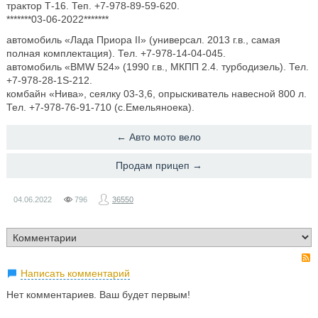
трактор Т-16. Теп. +7-978-89-59-620.
*******03-06-2022*******
автомобиль «Лада Приора II» (универсал. 2013 г.в., самая
полная комплектация). Тел. +7-978-14-04-045.
автомобиль «BMW 524» (1990 г.в., МКПП 2.4. турбодизель). Тел.
+7-978-28-1S-212.
комбайн «Нива», сеялку 03-3,6, опрыскиватель навесной 800 л.
Тел. +7-978-76-91-710 (с.Емельяноека).
← Авто мото вело
​Продам прицеп →
04.06.2022
796
36550
Написать комментарий
Нет комментариев. Ваш будет первым!