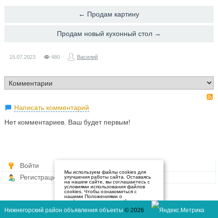
← Продам картину
Продам новый кухонный стол →
15.07.2023
480
Василий
Написать комментарий
Нет комментариев. Ваш будет первым!
Войти
Мы используем файлы cookies для
Регистрация
улучшения работы сайта. Оставаясь
на нашем сайте, вы соглашаетесь с
условиями использования файлов
cookies. Чтобы ознакомиться с
нашими Положениями о
конфиденциальности и об
использовании файлов cookie,
Нижнегорский район объявления объекты
© 2026
нажмите здесь
.