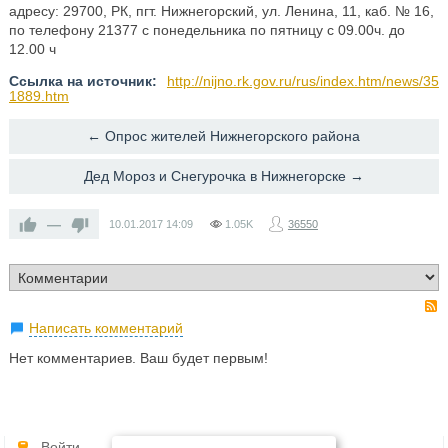
адресу: 29700, РК, пгт. Нижнегорский, ул. Ленина, 11, каб. № 16,
по телефону 21377 с понедельника по пятницу с 09.00ч. до
12.00 ч
Ссылка на источник:
http://nijno.rk.gov.ru/rus/index.htm/news/35
1889.htm
← Опрос жителей Нижнегорского района
Дед Мороз и Снегурочка в Нижнегорске →
—
10.01.2017
14:09
1.05K
36550
Написать комментарий
Нет комментариев. Ваш будет первым!
Войти