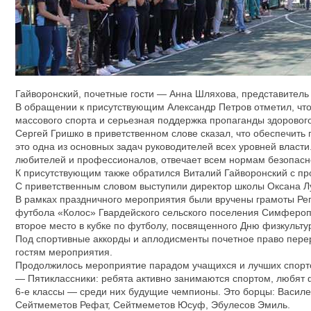
Гайворонский, почетные гости — Анна Шляхова, представитель
В обращении к присутствующим Александр Петров отметил, что
массового спорта и серьезная поддержка пропаганды здоровог
Сергей Гришко в приветственном слове сказал, что обеспечит
это одна из основных задач руководителей всех уровней власт
любителей и профессионалов, отвечает всем нормам безопасн
К присутствующим также обратился Виталий Гайворонский с пр
С приветственным словом выступили директор школы Оксана Л
В рамках праздничного мероприятия были вручены грамоты Р
футбола «Колос» Гвардейского сельского поселения Симфероп
второе место в кубке по футболу, посвященного Дню физкульту
Под спортивные аккорды и аплодисменты почетное право перер
гостям мероприятия.
Продолжилось мероприятие парадом учащихся и лучших спорт
— Пятиклассники: ребята активно занимаются спортом, любят 
6-е классы — среди них будущие чемпионы. Это борцы: Василе
Сейтмеметов Рефат, Сейтмеметов Юсуф, Эбулесов Эмиль.