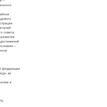
н –
йонного
района
адового
истрации
Виталий
о совета.
 развитие
 достижений.
условиях –
енов
ой федерации
вод» за
телям и
ль,