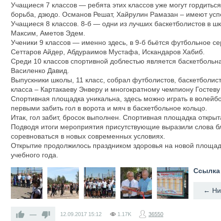
Учащиеся 7 классов — ребята этих классов уже могут гордить
борьба, дзюдо. Османов Решат, Хайрулин Рамазан – имеют усп
Учащиеся 8 классов. 8-б — одни из лучших баскетболистов в ш
Максим, Аметов Эдем.
Ученики 9 классов — именно здесь, в 9-б бьётся футбольное
Сеттаров Айдер, Абдураимов Мустафа, Искандаров Хабиб.
Среди 10 классов спортивной доблестью является баскетбольна
Василенко Давид.
Выпускники школы, 11 класс, собрал футболистов, баскетболи
класса – Картакаеву Энверу и многократному чемпиону Гостев
Спортивная площадка уникальна, здесь можно играть в волейбо
первыми забить гол в ворота и мяч в баскетбольное кольцо.
Итак, гол забит, бросок выполнен. Спортивная площадка открыт
Подводя итоги мероприятия присутствующие выразили слова бл
соревноваться в новых современных условиях.
Открытие продолжилось праздником здоровья на новой площад
учебного года.
Ссылка 
—
12.09.2017
15:12
1.17K
36550