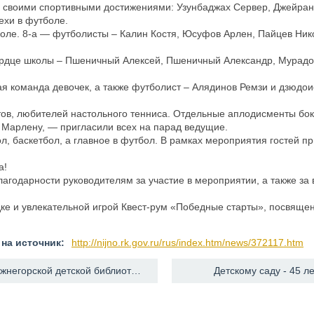
ся своими спортивными достижениями: Узунбаджах Сервер, Джейран
ехи в футболе.
коле. 8-а — футболисты – Калин Костя, Юсуфов Арлен, Пайцев Ник
 сердце школы – Пшеничный Алексей, Пшеничный Александр, Мурад
я команда девочек, а также футболист – Алядинов Ремзи и дзюдои
стов, любителей настольного тенниса. Отдельные аплодисменты бо
у Марлену, — пригласили всех на парад ведущие.
л, баскетбол, а главное в футбол. В рамках мероприятия гостей п
а!
агодарности руководителям за участие в мероприятии, а также за
ке и увлекательной игрой Квест-рум «Победные старты», посвяще
на источник:
http://nijno.rk.gov.ru/rus/index.htm/news/372117.htm
← Нижнегорской детской библиотеке 65!
Детскому саду - 45 л