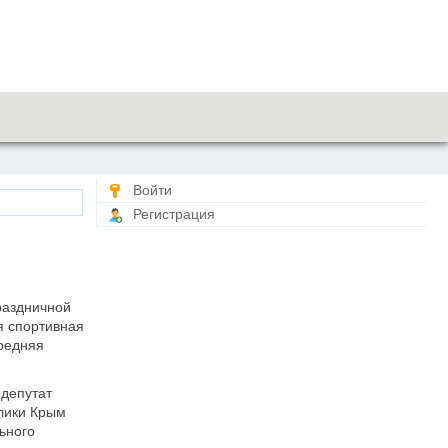
Войти
Регистрация
раздничной
я спортивная
редняя
 депутат
блики Крым
ьного