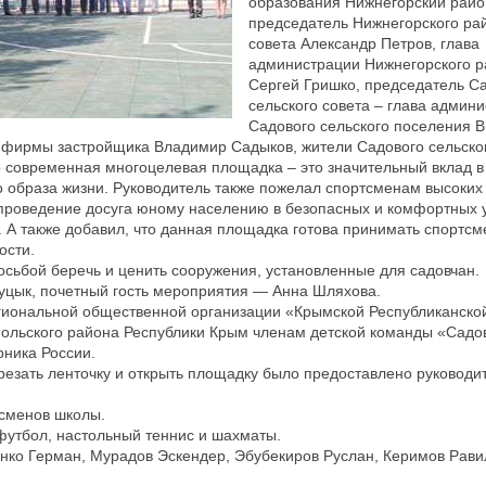
образования Нижнегорский райо
председатель Нижнегорского ра
совета Александр Петров, глава
администрации Нижнегорского 
Сергей Гришко, председатель С
сельского совета – глава админ
Садового сельского поселения 
 фирмы застройщика Владимир Садыков, жители Садового сельског
 современная многоцелевая площадка – это значительный вклад в
о образа жизни. Руководитель также пожелал спортсменам высоких
ь проведение досуга юному населению в безопасных и комфортных 
и. А также добавил, что данная площадка готова принимать спортсм
ости.
осьбой беречь и ценить сооружения, установленные для садовчан.
уцык, почетный гость мероприятия — Анна Шляхова.
егиональной общественной организации «Крымской Республиканск
ольского района Республики Крым членам детской команды «Садо
рника России.
езать ленточку и открыть площадку было предоставлено руководи
сменов школы.
футбол, настольный теннис и шахматы.
нко Герман, Мурадов Эскендер, Эбубекиров Руслан, Керимов Рави