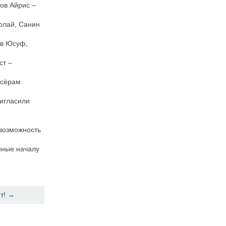
ов Айрис –
олай, Санин
ов Юсуф,
ст –
ксёрам
ригласили
 возможность
нные началу
ет! →