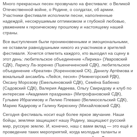
Много прекрасных песен прозвучало на фестивале: о Великой
Отечественной войне, о Родине, о солдатах, об армии.
Участники фестиваля исполнили песни, наполненные
надеждой, несокрушимым оптимизмом и глубокой любовью,
уважением к героическому прошлому и настоящему нашей
страны.
Все выступления были проникновенными и эмоциональными,
не оставили равнодушными никого из участников и зрителей
фестиваля. Хочется отметить каждого, кто выходил на сцену в
этот день: любительское объединение «Лирика» (Уваровский
СДК), Ларису Ла-зоренко (Пшеничненский СДК), любительское
объединение «Креатив» (Коренновский СК), Данилу Артёмова и
вокальный ансамбль «Лейся, песня» (Нижнегорский РДК),
Оксану Морозову (Емельяновский СДК), Семёна Бабенко
(Садовский СДК), Валерия Авдеева, Ольгу Свиридову и клуб по
интересам «Академия праздника» (Митрофановский СДК),
Гульвие Ибрагимову и Лилию Плевако (Великосельский СДК),
Марию Кадирову и Галину Кирюхину (Михайловский СДК).
Сегодня фестиваль носит ещё более яркое звучание. Наши
бойцы, земляки защищают нашу Родину, защищают русский
мир, русскую землю. И, конечно, наш с вами вклад — это ещё и
проведение таких мероприятий, когда молодые таланты и