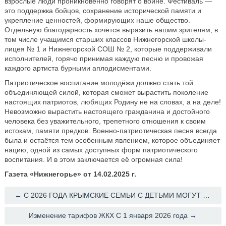
взрослые люди проникновенно говорят о войне. Фестиваль —
это поддержка бойцов, сохранение исторической памяти и
укрепление ценностей, формирующих наше общество.
Отдельную благодарность хочется выразить нашим зрителям, в
том числе учащимся старших классов Нижнегорской школы-
лицея № 1 и Нижнегорской СОШ № 2, которые поддерживали
исполнителей, горячо принимая каждую песню и провожая
каждого артиста бурными аплодисментами.
Патриотическое воспитание молодёжи должно стать той
объединяющей силой, которая сможет вырастить поколение
настоящих патриотов, любящих Родину не на словах, а на деле!
Невозможно вырастить настоящего гражданина и достойного
человека без уважительного, трепетного отношения к своим
истокам, памяти предков. Военно-патриотическая песня всегда
была и остаётся тем особенным явлением, которое объединяет
нацию, одной из самых доступных форм патриотического
воспитания. И в этом заключается её огромная сила!
Газета «Нижнегорье» от 14.02.2025 г.
← С 2026 ГОДА КРЫМСКИЕ СЕМЬИ С ДЕТЬМИ МОГУТ ПОЛУЧИТЬ НОВУЮ МЕРУ СОЦИАЛЬНОЙ ПОДДЕРЖКИ - ЕЖЕГОДНУЮ СЕМЕЙ
Изменение тарифов ЖКХ С 1 января 2026 года →