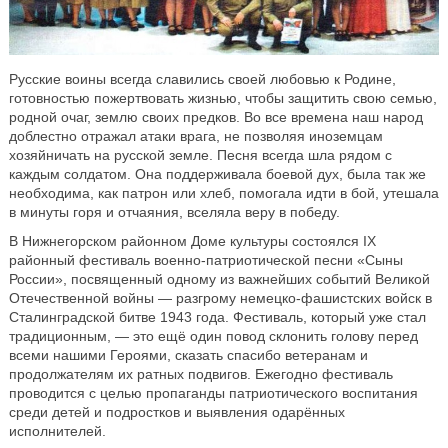
Русские воины всегда славились своей любовью к Родине,
готовностью пожертвовать жизнью, чтобы защитить свою семью,
родной очаг, землю своих предков. Во все времена наш народ
доблестно отражал атаки врага, не позволяя иноземцам
хозяйничать на русской земле. Песня всегда шла рядом с
каждым солдатом. Она поддерживала боевой дух, была так же
необходима, как патрон или хлеб, помогала идти в бой, утешала
в минуты горя и отчаяния, вселяла веру в победу.
В Нижнегорском районном Доме культуры состоялся IX
районный фестиваль военно-патриотической песни «Сыны
России», посвященный одному из важнейших событий Великой
Отечественной войны — разгрому немецко-фашистских войск в
Сталинградской битве 1943 года. Фестиваль, который уже стал
традиционным, — это ещё один повод склонить голову перед
всеми нашими Героями, сказать спасибо ветеранам и
продолжателям их ратных подвигов. Ежегодно фестиваль
проводится с целью пропаганды патриотического воспитания
среди детей и подростков и выявления одарённых
исполнителей.