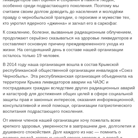
особенно среди подрастающего поколения. Поэтому мы
считаем своим долгом доводить до населения и молодёжи
правду о чернобыльской трагедии, о героизме и мужестве тех,
кто укротил ядерного «джинна» и загнал его в саркофаг.
К сожалению, болезни, вызванные радиационным облучением,
продолжают серьёзно сказываться на здоровье ликвидаторов и
составляют основную причину преждевременного ухода из
жизни. На сегодняшний день в составе нашей организации
осталось только 19 человек.
В 2014 году наша организация вошла в состав Крымской
республиканской общественной организации инвалидов «Союз
Чернобыль». Эта республиканская организация объединила на
территории Крыма ликвидаторов аварии на ЧАЭС и
пострадавших граждан вследствие других радиационных аварий
и катастроф для достижения общих целей в сфере социальной
защиты прав и законных интересов, оказания информационной,
консультативной и иной помощи, организации патриотического
воспитания подрастающего поколения.
От имени членов нашей организации хочу пожелать всем
крепкого здоровья, уверенности в завтрашнем дне, долголетия и
душевного спокойствия. Долг каждого из нас — помнить о
подвиге людей, которые ценой своего здоровья, а порой и