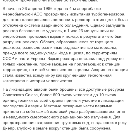
В ночь на 26 апреля 1986 года на 4-м энергоблоке
Чернобыльской АЭС проводились испытания турбогенератора,
для этого планировалось остановить реактор, в этих целях была
отключена система аварийного охлаждения. Однако заглушить
реактор безопасно не удалось, в 1 час 23 минуты ночи на
энергоблоке произошёл взрыв и пожар, в результате чего был
разрушен реактор. Облако, образовавшееся от горящего
реактора, разнесло различные радиоактивные материалы,
прежде всего радионуклиды йода и цезия, по территориям
СССР и части Европы. Взрыв реактора поставил под угрозу не
только население, проживающее на прилегающих к станции
территориях, но и всё человечество в целом. Авария на станции
стала известна всему миру как крупнейшая техногенная
катастрофа в истории человечества.
На ликвидацию аварии были брошены все доступные ресурсы
Советского Союза, более 600 тысяч человек и до 10 тысяч
единиц техники со всей страны приняли участие в ликвидации
последствий аварии. Местные пожарные части первыми
приняли на себя самый жестокий удар разбушевавшегося огня
и невидимого смертоносного радиационного излучения. Для
предотвращения загрязнения грунтовых вод, впадающих в реку
Днепр, глубоко в земле вокруг станции была сооружена