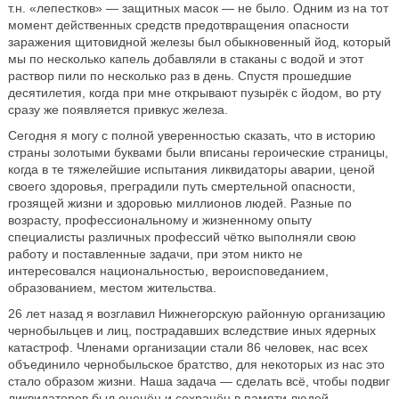
т.н. «лепестков» — защитных масок — не было. Одним из на тот
момент действенных средств предотвращения опасности
заражения щитовидной железы был обыкновенный йод, который
мы по несколько капель добавляли в стаканы с водой и этот
раствор пили по несколько раз в день. Спустя прошедшие
десятилетия, когда при мне открывают пузырёк с йодом, во рту
сразу же появляется привкус железа.
Сегодня я могу с полной уверенностью сказать, что в историю
страны золотыми буквами были вписаны героические страницы,
когда в те тяжелейшие испытания ликвидаторы аварии, ценой
своего здоровья, преградили путь смертельной опасности,
грозящей жизни и здоровью миллионов людей. Разные по
возрасту, профессиональному и жизненному опыту
специалисты различных профессий чётко выполняли свою
работу и поставленные задачи, при этом никто не
интересовался национальностью, вероисповеданием,
образованием, местом жительства.
26 лет назад я возглавил Нижнегорскую районную организацию
чернобыльцев и лиц, пострадавших вследствие иных ядерных
катастроф. Членами организации стали 86 человек, нас всех
объединило чернобыльское братство, для некоторых из нас это
стало образом жизни. Наша задача — сделать всё, чтобы подвиг
ликвидаторов был оценён и сохранён в памяти людей,