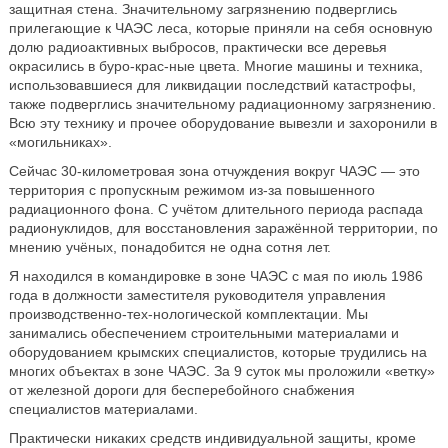
защитная стена. Значительному загрязнению подверглись
прилегающие к ЧАЭС леса, которые приняли на себя основную
долю радиоактивных выбросов, практически все деревья
окрасились в буро-крас-ные цвета. Многие машины и техника,
использовавшиеся для ликвидации последствий катастрофы,
также подверглись значительному радиационному загрязнению.
Всю эту технику и прочее оборудование вывезли и захоронили в
«могильниках».
Сейчас 30-километровая зона отчуждения вокруг ЧАЭС — это
территория с пропускным режимом из-за повышенного
радиационного фона. С учётом длительного периода распада
радионуклидов, для восстановления заражённой территории, по
мнению учёных, понадобится не одна сотня лет.
Я находился в командировке в зоне ЧАЭС с мая по июль 1986
года в должности заместителя руководителя управления
производственно-тех-нологической комплектации. Мы
занимались обеспечением строительными материалами и
оборудованием крымских специалистов, которые трудились на
многих объектах в зоне ЧАЭС. За 9 суток мы проложили «ветку»
от железной дороги для бесперебойного снабжения
специалистов материалами.
Практически никаких средств индивидуальной защиты, кроме