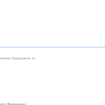
лябовка, Придорожная, 34
ентр (Фиданчыкъ)