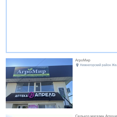
АгроМир
Нижнегорский район Же
Сельхоз магазин Агроц