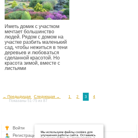
Иметь домик с участком
мечтает большинство
людей. Рядом с домом на
участке разбить маленький
сад, чтобы нежиться в тени
деревьев и любоваться
сделанной красотой. Но
красота зимой, вместе с
листьями
—
← Предыдущая
Следующая →
1
2
3
4
Показаны 51-75 из 87
Войти
Мы используем файлы cookies для
Регистрация
улучшения работы сайта. Оставаясь