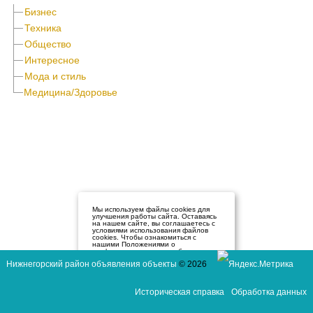
Бизнес
Техника
Общество
Интересное
Мода и стиль
Медицина/Здоровье
Мы используем файлы cookies для
улучшения работы сайта. Оставаясь
на нашем сайте, вы соглашаетесь с
условиями использования файлов
cookies. Чтобы ознакомиться с
нашими Положениями о
конфиденциальности и об
использовании файлов cookie,
Нижнегорский район объявления объекты
© 2026
нажмите здесь
.
Я согласен
Историческая справка
Обработка данных