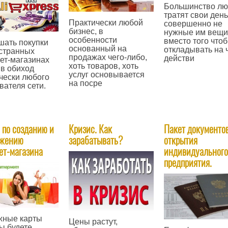
Большинство лю
тратят свои день
Практически любой
совершенно не
бизнес, в
нужные им вещи
особенности
вместо того чтоб
ать покупки
основанный на
откладывать на 
странных
продажах чего-либо,
действи
ет-магазинах
хоть товаров, хоть
в обиход
—
услуг основывается
чески любого
на посре
вателя сети.
—
 по созданию и
Кризис. Как
Пакет документо
ижению
зарабатывать?
открытия
ет-магазина
индивидуального
предприятия​.
жные карты
Цены растут,
ы будете