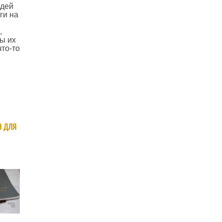
дей
ги на
,
ы их
что-то
в для