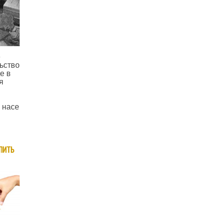
е
ьство
е в
я
 насе
пить