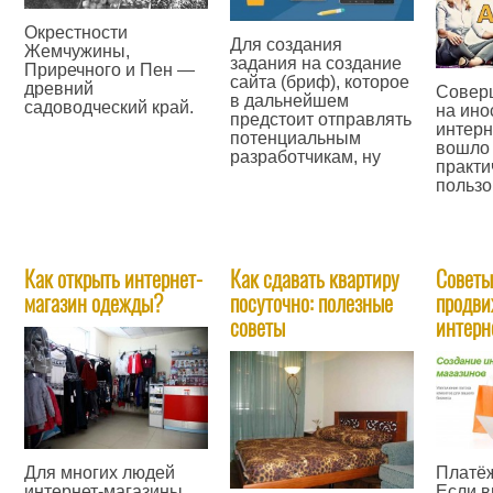
Окрестности
Для создания
Жемчужины,
задания на создание
Приречного и Пен —
сайта (бриф), которое
древний
Соверш
в дальнейшем
садоводческий край.
на ино
предстоит отправлять
интерн
—
потенциальным
вошло 
разработчикам, ну
практи
пользо
—
—
Как открыть интернет-
Как сдавать квартиру
Советы
магазин одежды?
посуточно: полезные
продв
советы
интерн
Для многих людей
Платё
интернет-магазины
Если в