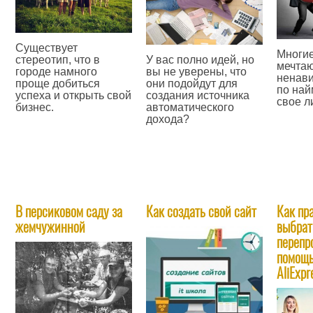
Существует
Многие
У вас полно идей, но
стереотип, что в
мечтаю
вы не уверены, что
городе намного
ненави
они подойдут для
проще добиться
по най
создания источника
успеха и открыть свой
свое л
автоматического
бизнес.
дохода?
—
—
—
В персиковом саду за
Как создать свой сайт
Как пр
жемчужинной
выбрат
перепр
помощ
AliExpr