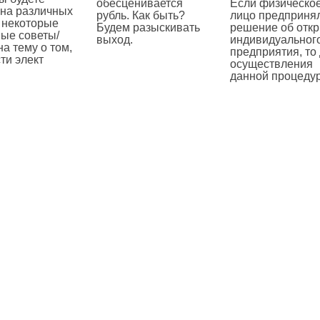
Если физическо
обесценивается
 на различных
лицо предприня
рубль. Как быть?
 некоторые
решение об отк
Будем разыскивать
ые советы/
индивидуальног
выход.
на тему о том,
предприятия, то
сти элект
—
осуществления
данной процеду
—