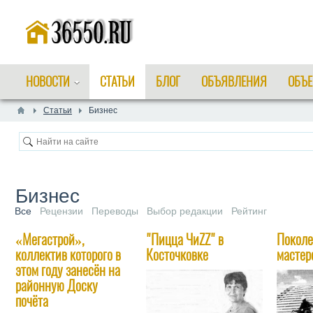
НОВОСТИ
СТАТЬИ
БЛОГ
ОБЪЯВЛЕНИЯ
ОБЪЕ
Статьи
Бизнес
Бизнес
Все
Рецензии
Переводы
Выбор редакции
Рейтинг
«Мегастрой»,
"Пицца ЧиZZ" в
Поколе
коллектив которого в
Косточковке
мастер
этом году занесён на
районную Доску
почёта