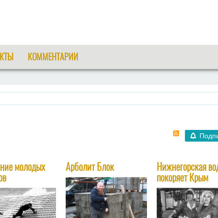
КТЫ
КОММЕНТАРИИ
Подп
ние молодых
Арболит Блок
Нижнегорская во
ов
покоряет Крым