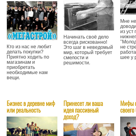
Мне не
довод
из уст
нижнег
Начинать своё дело
"Молод
всегда рискованно!
Кто из нас не любит
не стр
Это шаг в неведомый
делать покупки?
работа
мир, который требует
Приятно ходить по
шее у 
смелости и
магазинам и
решимости.
—
приобретать
—
необходимые нам
вещи.
—
Бизнес в деревне миф
​Принесет ли ваша
Мифы о
или реальность
идея пассивный
своего
доход?