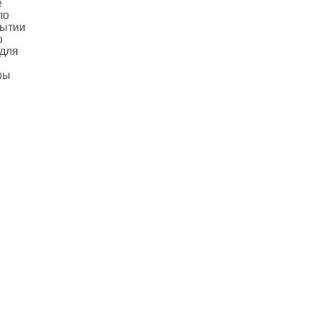
е
ло
рытии
о
 для
ры