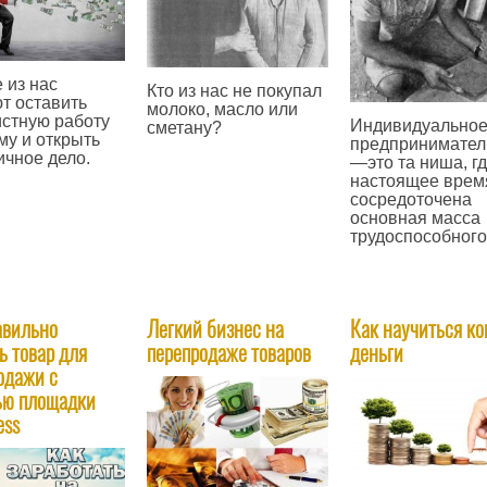
 из нас
Кто из нас не покупал
т оставить
молоко, масло или
стную работу
Индивидуально
сметану?
му и открыть
предпринимател
—
ичное дело.
—это та ниша, гд
настоящее врем
сосредоточена
основная масса
трудоспособного
—
авильно
Легкий бизнес на
Как научиться ко
ь товар для
перепродаже товаров
деньги
одажи с
ью площадки
ess