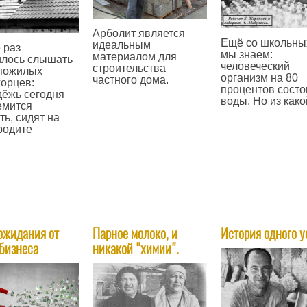
Арболит является
Ещё со школьны
идеальным
 раз
мы знаем:
материалом для
илось слышать
человеческий
строительства
 пожилых
организм на 80
частного дома.
орцев:
процентов состо
ёжь сегодня
—
воды. Но из како
емится
ть, сидят на
—
родите
жидания от
Парное молоко, и
История одного у
 бизнеса
никакой "химии".