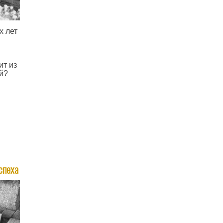
х лет
ит из
й?
спеха