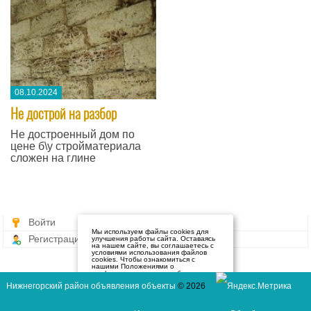
08.10.2024
​Не дострой на разбор
Не достроенный дом по
цене б\у стройматериала
сложен на глине
Войти
Мы используем файлы cookies для
Регистрация
улучшения работы сайта. Оставаясь
на нашем сайте, вы соглашаетесь с
условиями использования файлов
cookies. Чтобы ознакомиться с
нашими Положениями о
конфиденциальности и об
использовании файлов cookie,
Нижнегорский район объявления объекты
© 2026
нажмите здесь
.
Я согласен