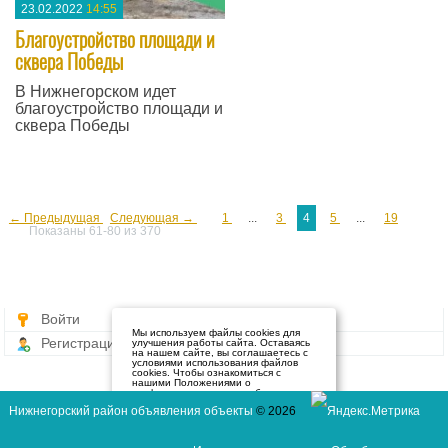
23.02.2022
14:55
Благоустройство площади и
сквера Победы
В Нижнегорском идет
благоустройство площади и
сквера Победы
—
← Предыдущая
Следующая →
1
...
3
4
5
...
19
Показаны 61-80 из 370
Войти
Мы используем файлы cookies для
Регистрация
улучшения работы сайта. Оставаясь
на нашем сайте, вы соглашаетесь с
условиями использования файлов
cookies. Чтобы ознакомиться с
нашими Положениями о
конфиденциальности и об
использовании файлов cookie,
Нижнегорский район объявления объекты
© 2026
нажмите здесь
.
Я согласен