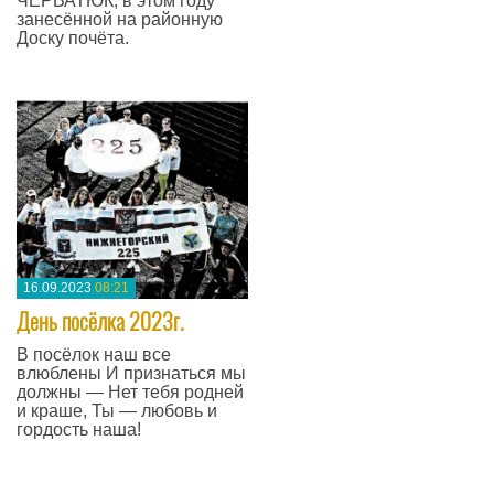
ЧЕРВАТЮК, в этом году
занесённой на районную
Доску почёта.
—
16.09.2023
08:21
День посёлка 2023г.
В посёлок наш все
влюблены И признаться мы
должны — Нет тебя родней
и краше, Ты — любовь и
гордость наша!
—