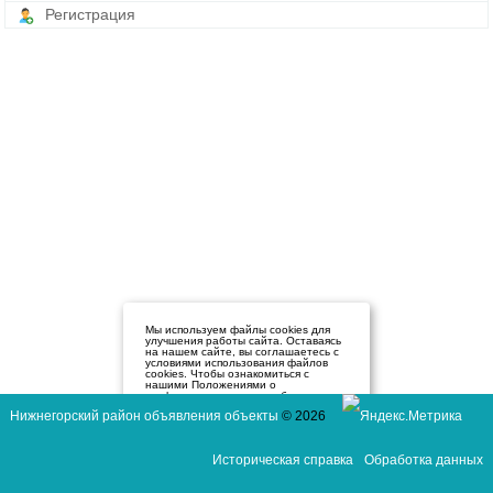
Регистрация
Мы используем файлы cookies для
улучшения работы сайта. Оставаясь
на нашем сайте, вы соглашаетесь с
условиями использования файлов
cookies. Чтобы ознакомиться с
нашими Положениями о
конфиденциальности и об
использовании файлов cookie,
Нижнегорский район объявления объекты
© 2026
нажмите здесь
.
Я согласен
Историческая справка
Обработка данных