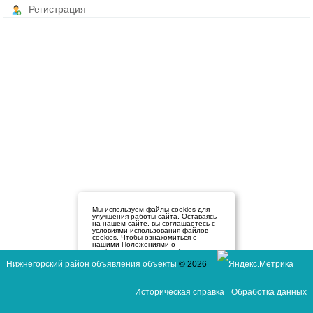
Регистрация
Мы используем файлы cookies для
улучшения работы сайта. Оставаясь
на нашем сайте, вы соглашаетесь с
условиями использования файлов
cookies. Чтобы ознакомиться с
нашими Положениями о
конфиденциальности и об
использовании файлов cookie,
Нижнегорский район объявления объекты
© 2026
нажмите здесь
.
Я согласен
Историческая справка
Обработка данных