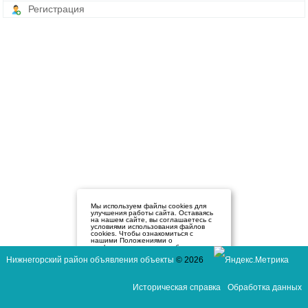
Регистрация
Мы используем файлы cookies для
улучшения работы сайта. Оставаясь
на нашем сайте, вы соглашаетесь с
условиями использования файлов
cookies. Чтобы ознакомиться с
нашими Положениями о
конфиденциальности и об
использовании файлов cookie,
Нижнегорский район объявления объекты
© 2026
нажмите здесь
.
Я согласен
Историческая справка
Обработка данных