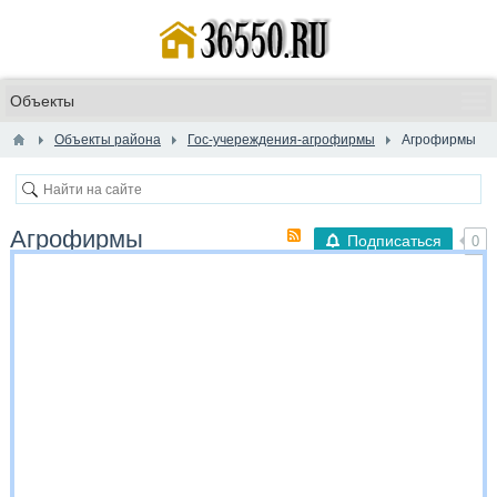
Объекты района
Гос-учереждения-агрофирмы
Агрофирмы
Агрофирмы
Подписаться
0