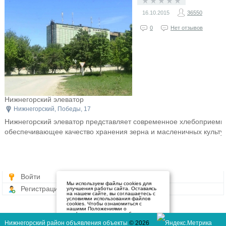
16.10.2015
36550
0
Нет отзывов
Нижнегорский элеватор
Нижнегорский, Победы, 17
Нижнегорский элеватор представляет современное хлебоприемн
обеспечивающее качество хранения зерна и масленичных культур
Войти
Мы используем файлы cookies для
Регистрация
улучшения работы сайта. Оставаясь
на нашем сайте, вы соглашаетесь с
условиями использования файлов
cookies. Чтобы ознакомиться с
нашими Положениями о
конфиденциальности и об
использовании файлов cookie,
Нижнегорский район объявления объекты
© 2026
нажмите здесь
.