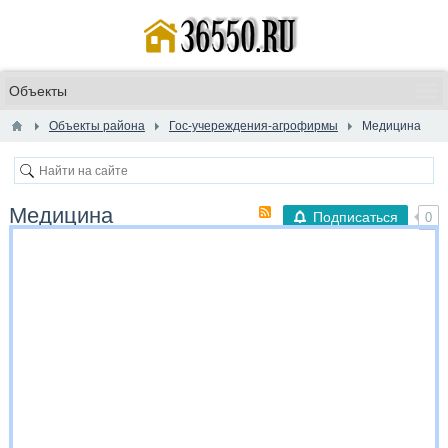
Объекты района
Гос-учереждения-агрофирмы
Медицина
Медицина
Подписаться
0