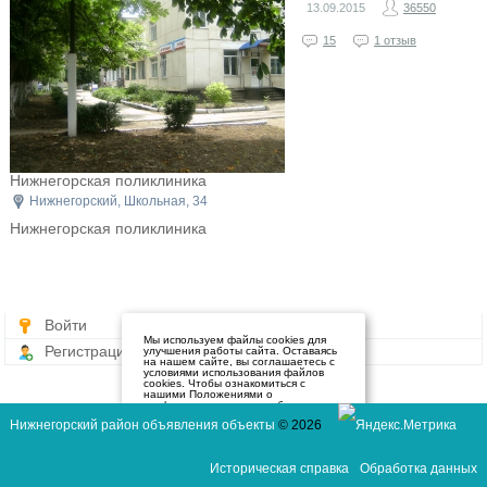
13.09.2015
36550
15
1 отзыв
Нижнегорская поликлиника
Нижнегорский, Школьная, 34
Нижнегорская поликлиника
Войти
Мы используем файлы cookies для
Регистрация
улучшения работы сайта. Оставаясь
на нашем сайте, вы соглашаетесь с
условиями использования файлов
cookies. Чтобы ознакомиться с
нашими Положениями о
конфиденциальности и об
использовании файлов cookie,
Нижнегорский район объявления объекты
© 2026
нажмите здесь
.
Я согласен
Историческая справка
Обработка данных