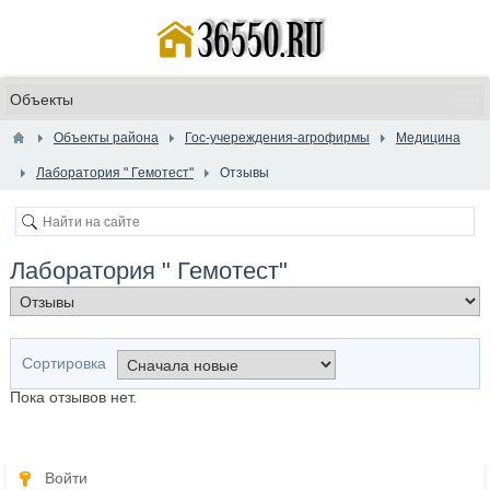
Объекты района
Гос-учереждения-агрофирмы
Медицина
​Лаборатория " Гемотест"
Отзывы
​Лаборатория " Гемотест"
Сортировка
Пока отзывов нет.
Войти