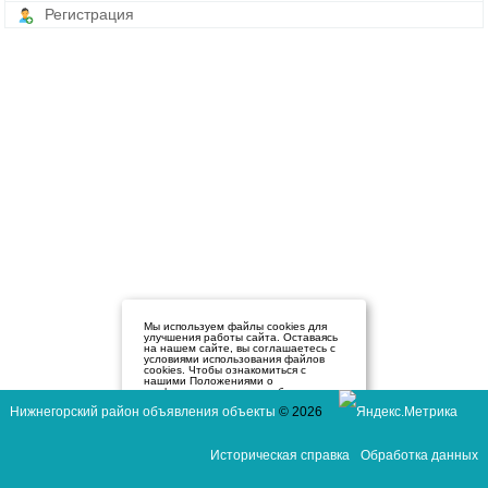
Регистрация
Мы используем файлы cookies для
улучшения работы сайта. Оставаясь
на нашем сайте, вы соглашаетесь с
условиями использования файлов
cookies. Чтобы ознакомиться с
нашими Положениями о
конфиденциальности и об
использовании файлов cookie,
Нижнегорский район объявления объекты
© 2026
нажмите здесь
.
Я согласен
Историческая справка
Обработка данных