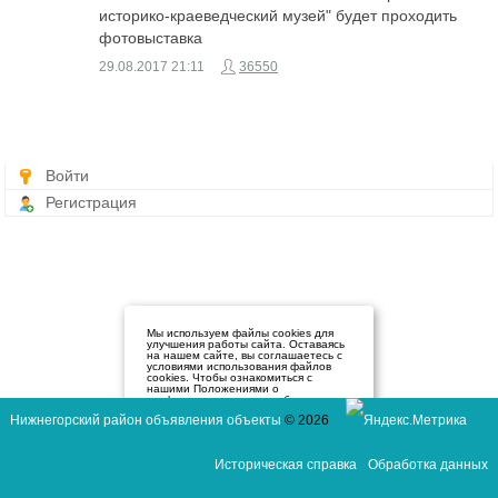
историко-краеведческий музей" будет проходить
фотовыставка
29.08.2017
21:11
36550
Войти
Регистрация
Мы используем файлы cookies для
улучшения работы сайта. Оставаясь
на нашем сайте, вы соглашаетесь с
условиями использования файлов
cookies. Чтобы ознакомиться с
нашими Положениями о
конфиденциальности и об
использовании файлов cookie,
Нижнегорский район объявления объекты
© 2026
нажмите здесь
.
Я согласен
Историческая справка
Обработка данных