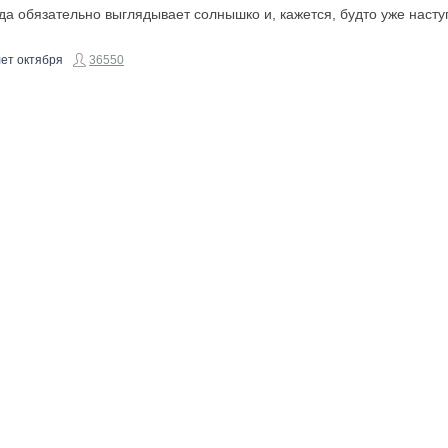
гда обязательно выглядывает солнышко и, кажется, будто уже насту
ет октября
36550