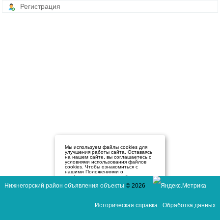
Регистрация
Мы используем файлы cookies для
улучшения работы сайта. Оставаясь
на нашем сайте, вы соглашаетесь с
условиями использования файлов
cookies. Чтобы ознакомиться с
нашими Положениями о
конфиденциальности и об
использовании файлов cookie,
Нижнегорский район объявления объекты
© 2026
нажмите здесь
.
Я согласен
Историческая справка
Обработка данных