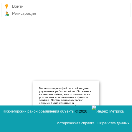
Войти
Регистрация
Мы используем файлы cookies для
улучшения работы сайта. Оставаясь
на нашем сайте, вы соглашаетесь с
условиями использования файлов
cookies. Чтобы ознакомиться с
нашими Положениями о
конфиденциальности и об
использовании файлов cookie,
Нижнегорский район объявления объекты
© 2026
нажмите здесь
.
Я согласен
Историческая справка
Обработка данных